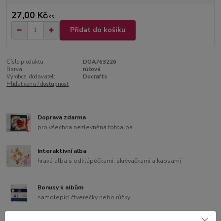
27,00 Kč
/
ks
Přidat do košíku
Číslo produktu:
DOA763226
Barva:
růžová
Výrobce, dodavatel:
Docrafts
Hlídat cenu / dostupnost
Doprava zdarma
pro všechna nezlevněná fotoalba
Interaktivní alba
hravá alba s odklápěčkami, skrývačkami a kapsami
Bonusy k albům
samolepící čtverečky nebo růžky