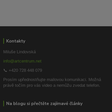
Kontakty
Miluše Lindovská
info@artcentrum.net
📞 +420 728 448 079
Prosím upřednostňujte mailovou komunikaci.
Možná
právě točím pro vás video a nemůžu zvedat telefon.
Na blogu si přečtěte zajímavé články