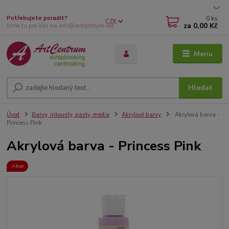
0
ks
Potřebujete poradit?
CZK
za
0,00 Kč
Jsme tu pro Vás na info@artcentrum.net
Menu
Hledat
Úvod
Barvy, inkousty, pasty, média
Akrylové barvy
Akrylová barva -
Princess Pink
Akrylová barva - Princess Pink
Akce