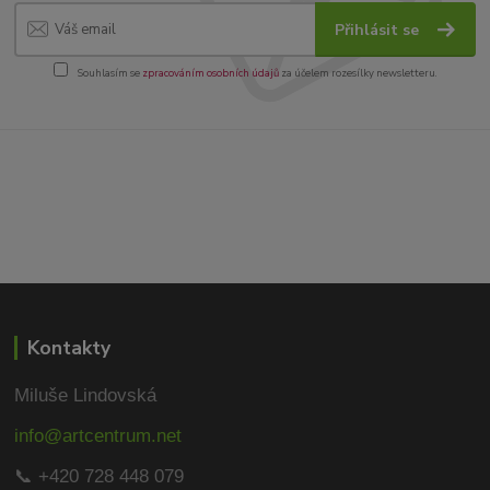
Přihlásit se
Souhlasím se
zpracováním osobních údajů
za účelem rozesílky newsletteru.
Kontakty
Miluše Lindovská
info@artcentrum.net
📞 +420 728 448 079