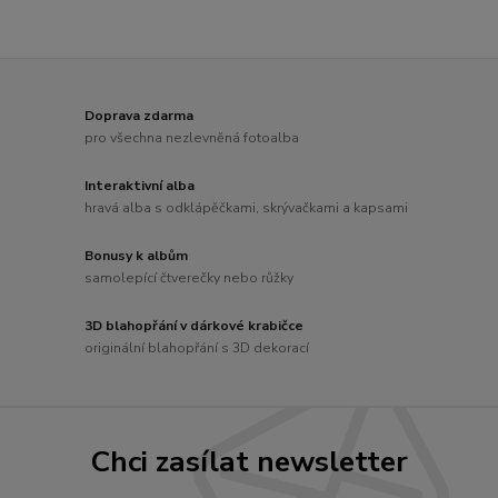
Doprava zdarma
pro všechna nezlevněná fotoalba
Interaktivní alba
hravá alba s odklápěčkami, skrývačkami a kapsami
Bonusy k albům
samolepící čtverečky nebo růžky
3D blahopřání v dárkové krabičce
originální blahopřání s 3D dekorací
Chci zasílat newsletter