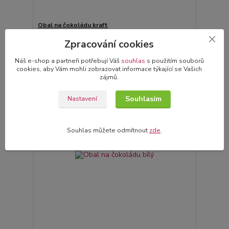
Obal na čokoládu kraft
15,00 Kč
Skladem
/
ks
Zpracování cookies
Přidat do košíku
Náš e-shop a partneři potřebují Váš
souhlas
s použitím souborů
cookies, aby Vám mohli zobrazovat informace týkající se Vašich
zájmů.
Novinka
Souhlasím
Nastavení
Souhlas můžete odmítnout
zde
.