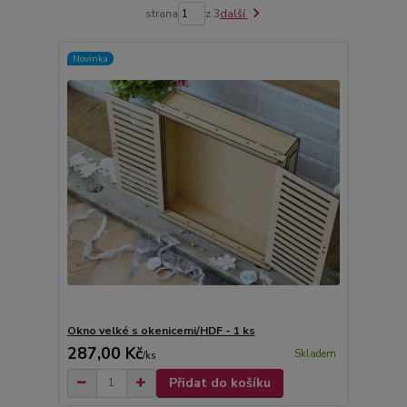
strana
z 3
další
Novinka
Okno velké s okenicemi/HDF - 1 ks
287,00 Kč
Skladem
/
ks
Přidat do košíku