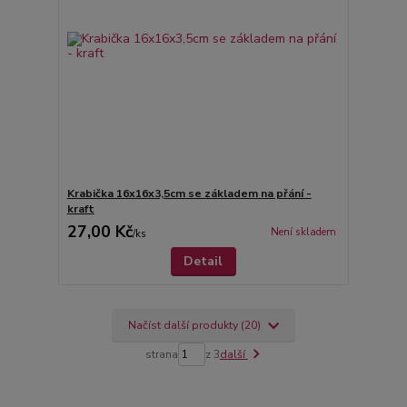
Krabička 16x16x3,5cm se základem na přání -
kraft
27,00 Kč
Není skladem
/
ks
Detail
Načíst další produkty (20)
strana
z 3
další