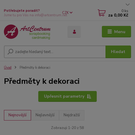
0
ks
Potřebujete poradit?
CZK
za
0,00 Kč
Jsme tu pro Vás na info@artcentrum.net
Menu
Hledat
Úvod
Předměty k dekoraci
Předměty k dekoraci
Upřesnit parametry
Nejnovější
Nejlevnější
Nejdražší
Zobrazuji 1-20 z 58