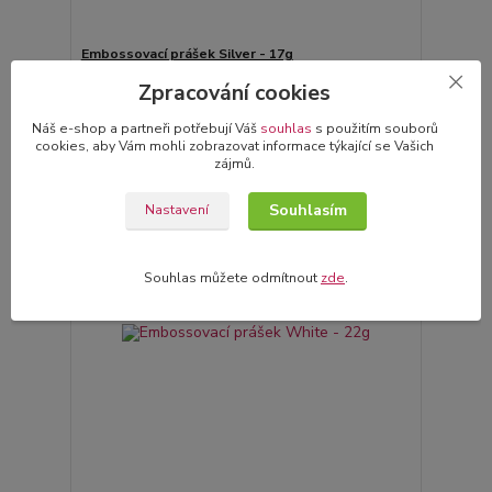
Embossovací prášek Silver - 17g
125,00 Kč
Skladem
/
ks
Zpracování cookies
Přidat do košíku
Náš e-shop a partneři potřebují Váš
souhlas
s použitím souborů
cookies, aby Vám mohli zobrazovat informace týkající se Vašich
zájmů.
Souhlasím
Nastavení
Souhlas můžete odmítnout
zde
.