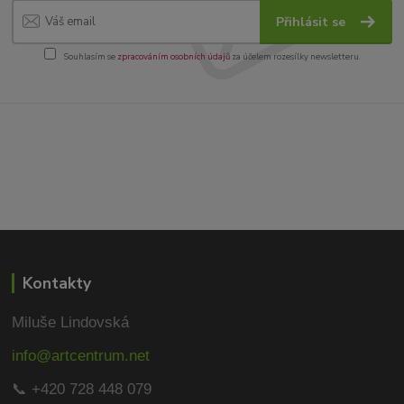
Přihlásit se
Souhlasím se
zpracováním osobních údajů
za účelem rozesílky newsletteru.
Kontakty
Miluše Lindovská
info@artcentrum.net
📞 +420 728 448 079