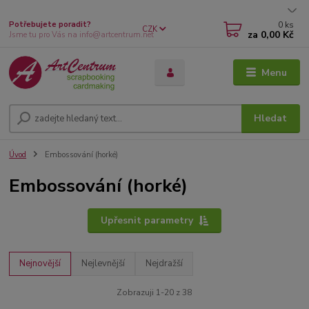
0
ks
Potřebujete poradit?
CZK
za
0,00 Kč
Jsme tu pro Vás na info@artcentrum.net
Menu
Hledat
Úvod
Embossování (horké)
Embossování (horké)
Upřesnit parametry
Nejnovější
Nejlevnější
Nejdražší
Zobrazuji 1-20 z 38