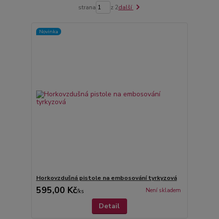
strana
z 2
další
Novinka
Horkovzdušná pistole na embosování tyrkyzová
595,00 Kč
Není skladem
/
ks
Detail