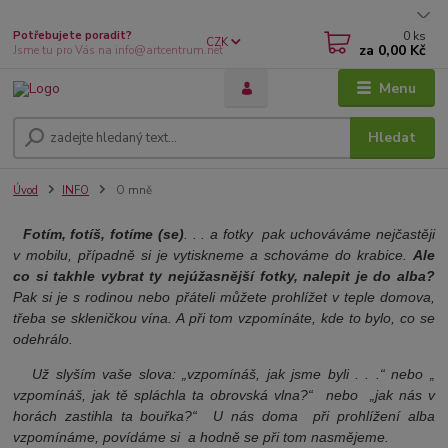
0
ks
Potřebujete poradit?
CZK
za
0,00 Kč
Jsme tu pro Vás na info@artcentrum.net
Menu
Hledat
Úvod
INFO
O mně
Fotím, fotíš, fotíme (se)
. . . a fotky pak uchováváme nejčastěji
v mobilu, případně si je vytiskneme a schováme do krabice.
Ale
co si takhle vybrat ty nejúžasnější fotky, nalepit je do alba?
Pak si je s rodinou nebo přáteli můžete prohlížet v teple domova,
třeba se skleničkou vína. A při tom vzpomínáte, kde to bylo, co se
odehrálo.
Už slyším vaše slova: „vzpomínáš, jak jsme byli . . .“ nebo „
vzpomínáš, jak tě spláchla ta obrovská vlna?“ nebo „jak nás v
horách zastihla ta bouřka?“ U nás doma při prohlížení alba
vzpomínáme, povídáme si a hodně se při tom nasmějeme.