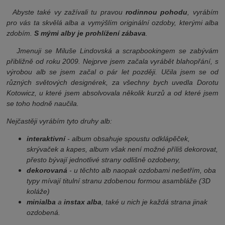
Abyste také vy zažívali tu pravou
rodinnou pohodu
, vyrábím
pro vás ta skvělá alba a vymýšlím originální ozdoby, kterými alba
zdobím.
S mými alby je prohlížení zábava
.
Jmenuji se Miluše Li
ndovská a scrapbookingem se zabývám
přibližně od roku 2009. Nejprve jsem začala vyrábět blahopřání, s
výrobou alb se jsem začal o pár let později. Učila jsem se od
různých světových designérek, za všechny bych uvedla Dorotu
Kotowicz, u které jsem absolvovala několik kurzů a od které jsem
se toho hodně naučila.
Nejčastěji vyrábím tyto druhy alb:
interaktivní
- album obsahuje spoustu odklápěček,
skrývaček a kapes, album však není možné příliš dekorovat,
přesto bývají jednotlivé strany odlišně ozdobeny,
dekorovaná
- u těchto alb naopak ozdobami nešetřím, oba
typy mívají titulní stranu zdobenou formou asambláže (3D
koláže)
minialba
a
instax alba
, také u nich je každá strana jinak
ozdobená.