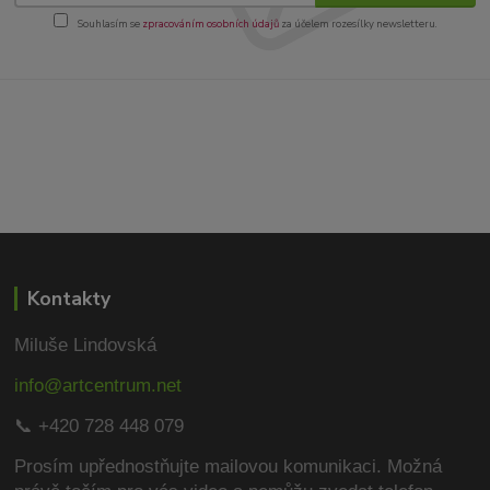
Souhlasím se
zpracováním osobních údajů
za účelem rozesílky newsletteru.
Kontakty
Miluše Lindovská
info@artcentrum.net
📞 +420 728 448 079
Prosím upřednostňujte mailovou komunikaci.
Možná