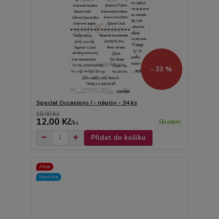
- 33 %
Special Occasions I - nápisy - 34 ks
18,00 Kč
12,00 Kč
Skladem
/
ks
Přidat do košíku
Akce
Novinka