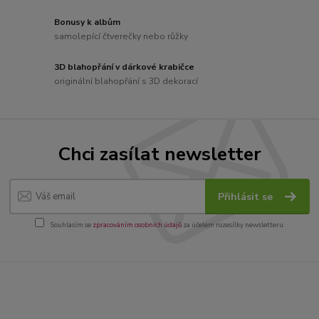
Bonusy k albům
samolepící čtverečky nebo růžky
3D blahopřání v dárkové krabičce
originální blahopřání s 3D dekorací
Chci zasílat newsletter
Přihlásit se
Souhlasím se
zpracováním osobních údajů
za účelem rozesílky newsletteru.