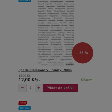
Novinka
- 33 %
Special Occasions V - nápisy - 90 ks
18,00 Kč
12,00 Kč
Skladem
/
ks
Přidat do košíku
Akce
Novinka