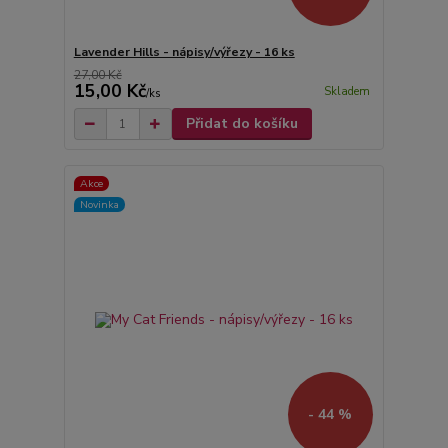
Lavender Hills - nápisy/výřezy - 16 ks
27,00 Kč
15,00 Kč
Skladem
/
ks
Přidat do košíku
Akce
Novinka
- 44 %