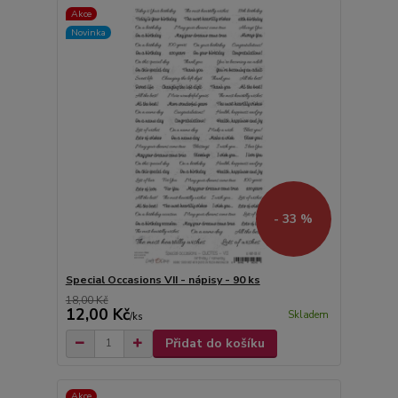
Akce
Novinka
- 33 %
Special Occasions VII - nápisy - 90 ks
18,00 Kč
12,00 Kč
Skladem
/
ks
Přidat do košíku
Akce