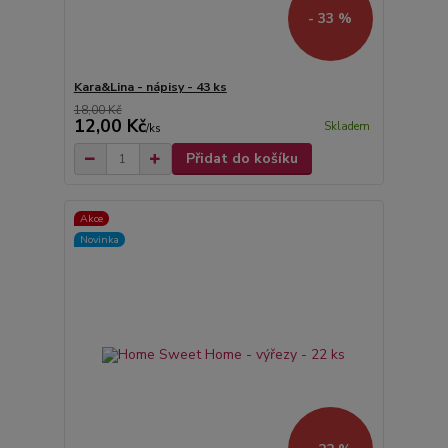
- 33 %
Kara&Lina - nápisy - 43 ks
18,00 Kč
12,00 Kč
Skladem
/
ks
Přidat do košíku
Akce
Novinka