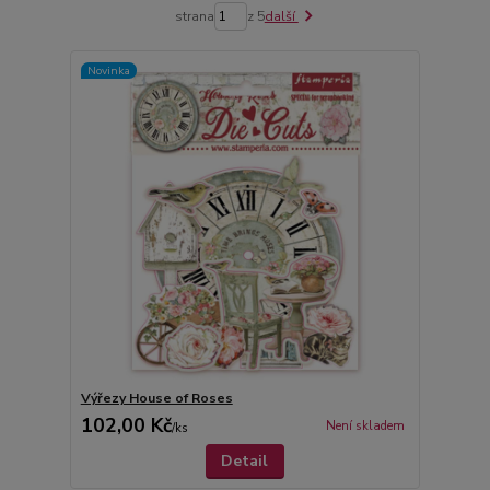
strana
z 5
další
Novinka
Výřezy House of Roses
102,00 Kč
Není skladem
/
ks
Detail