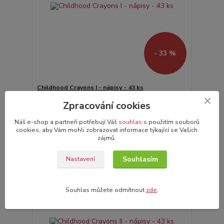
- 33 %
Childhood Crayons I - nápisy - 43 ks
18,00 Kč
Zpracování cookies
12,00 Kč
Skladem
/
ks
Náš e-shop a partneři potřebují Váš
souhlas
s použitím souborů
Přidat do košíku
cookies, aby Vám mohli zobrazovat informace týkající se Vašich
zájmů.
Akce
Souhlasím
Nastavení
Novinka
Souhlas můžete odmítnout
zde
.