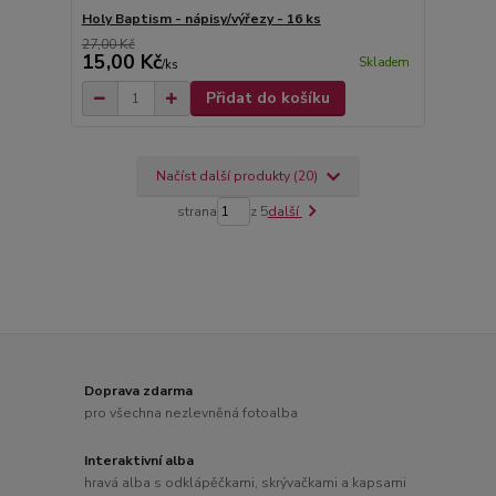
Holy Baptism - nápisy/výřezy - 16 ks
27,00 Kč
15,00 Kč
Skladem
/
ks
Přidat do košíku
Načíst další produkty (20)
strana
z 5
další
Doprava zdarma
pro všechna nezlevněná fotoalba
Interaktivní alba
hravá alba s odklápěčkami, skrývačkami a kapsami