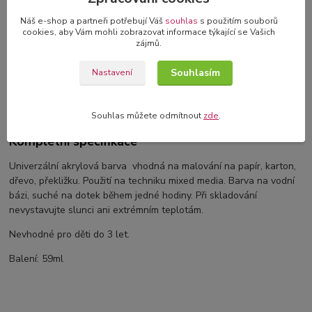
Náš e-shop a partneři potřebují Váš
souhlas
s použitím souborů
cookies, aby Vám mohli zobrazovat informace týkající se Vašich
zájmů.
Kompletní specifikace
Souhlasím
Nastavení
Komentáře
0
Souhlas můžete odmítnout
zde
.
Kompletní specifikace
Univerzální akrylová barva vhodná na malování na papír, karton,
dřevo, překližku. Použití na techniku mixed media. Barva na vodní
bázi, suché na dotek během jedné hodiny. Při skladování
nevystavujte slunci ani extrémním teplotám.
Nevhodné pro děti do 3 let.
Balení: 59ml