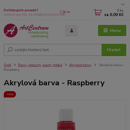
0
ks
Potřebujete poradit?
CZK
za
0,00 Kč
Jsme tu pro Vás na info@artcentrum.net
Menu
Hledat
Úvod
Barvy, inkousty, pasty, média
Akrylové barvy
Akrylová barva -
Raspberry
Akrylová barva - Raspberry
Akce