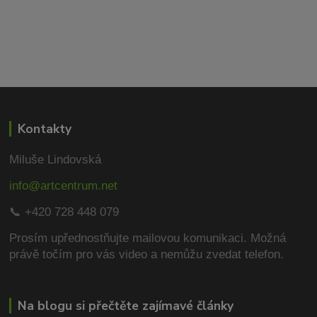
Kontakty
Miluše Lindovská
info@artcentrum.net
📞 +420 728 448 079
Prosím upřednostňujte mailovou komunikaci.
Možná
právě točím pro vás video a nemůžu zvedat telefon.
Na blogu si přečtěte zajímavé články