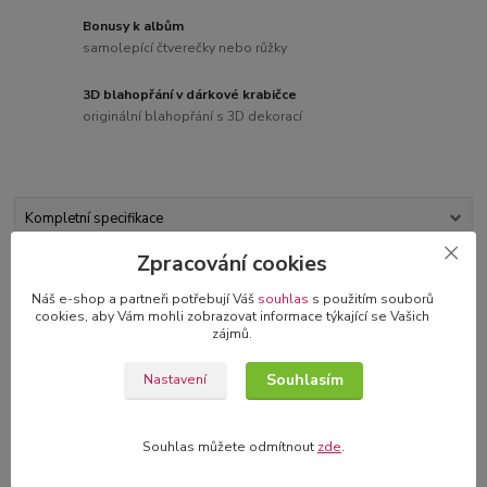
Bonusy k albům
samolepící čtverečky nebo růžky
3D blahopřání v dárkové krabičce
originální blahopřání s 3D dekorací
Kompletní specifikace
Zpracování cookies
Komentáře
0
Náš e-shop a partneři potřebují Váš
souhlas
s použitím souborů
cookies, aby Vám mohli zobrazovat informace týkající se Vašich
Kompletní specifikace
zájmů.
Sada lístků, vhodné pro scrapbooking a jinou dekoraci.
Souhlasím
Nastavení
Balení: 24 ks, velikost 4-5,5 cm.
Souhlas můžete odmítnout
zde
.
Acid&lignin free.