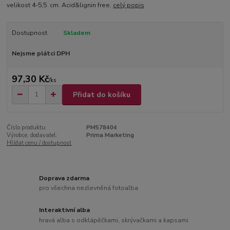
velikost 4-5,5 cm. Acid&lignin free.
celý popis
Dostupnost
Skladem
Nejsme plátci DPH
97,30 Kč
/
ks
Přidat do košíku
Číslo produktu:
PM578404
Výrobce, dodavatel:
Prima Marketing
Hlídat cenu / dostupnost
Doprava zdarma
pro všechna nezlevněná fotoalba
Interaktivní alba
hravá alba s odklápěčkami, skrývačkami a kapsami