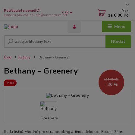
0
ks
Potřebujete poradit?
CZK
za
0,00 Kč
Jsme tu pro Vás na info@artcentrum.net
Menu
Hledat
Úvod
Květiny
Bethany - Greenery
Bethany - Greenery
139,00 Kč
Akce
- 30 %
Sada lístků, vhodné pro scrapbooking a jinou dekoraci. Balení: 24 ks,