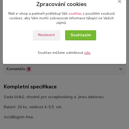
Bonusy k albům
Zpracování cookies
samolepící čtverečky nebo růžky
Náš e-shop a partneři potřebují Váš
souhlas
s použitím souborů
cookies, aby Vám mohli zobrazovat informace týkající se Vašich
3D blahopřání v dárkové krabičce
zájmů.
originální blahopřání s 3D dekorací
Souhlasím
Nastavení
Souhlas můžete odmítnout
zde
.
Kompletní specifikace
Komentáře
0
Kompletní specifikace
Sada lístků, vhodné pro scrapbooking a jinou dekoraci.
Balení: 24 ks, velikost 4-5,5 cm.
Acid&lignin free.