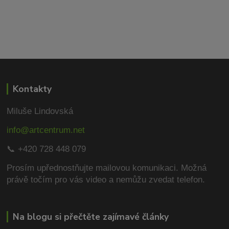
Kontakty
Miluše Lindovská
info@artcentrum.net
📞 +420 728 448 079
Prosím upřednostňujte mailovou komunikaci.
Možná
právě točím pro vás video a nemůžu zvedat telefon.
Na blogu si přečtěte zajímavé články