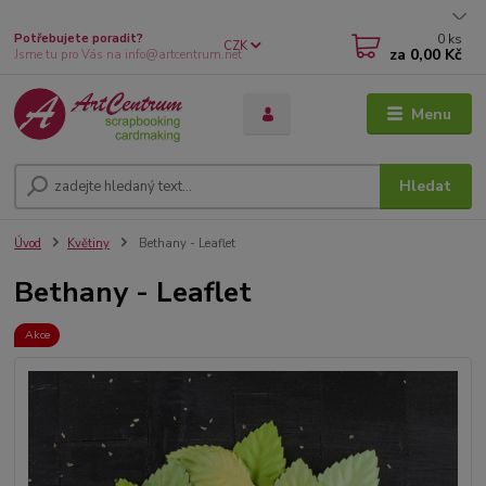
0
ks
Potřebujete poradit?
CZK
za
0,00 Kč
Jsme tu pro Vás na info@artcentrum.net
Menu
Hledat
Úvod
Květiny
Bethany - Leaflet
Bethany - Leaflet
Akce