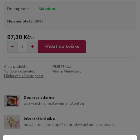
Dostupnost
Skladem
Nejsme plátci DPH
97,30 Kč
/
ks
Přidat do košíku
Číslo produktu:
PM578411
Výrobce, dodavatel:
Prima Marketing
Hlídat cenu / dostupnost
Doprava zdarma
pro všechna nezlevněná fotoalba
Interaktivní alba
hravá alba s odklápěčkami, skrývačkami a kapsami