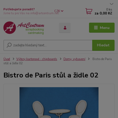
0
ks
Potřebujete poradit?
CZK
za
0,00 Kč
Jsme tu pro Vás na info@artcentrum.net
Menu
Hledat
Úvod
Výřezy kartonové - chipboards
Domy, vybavení
Bistro de Paris
stůl a židle 02
Bistro de Paris stůl a židle 02