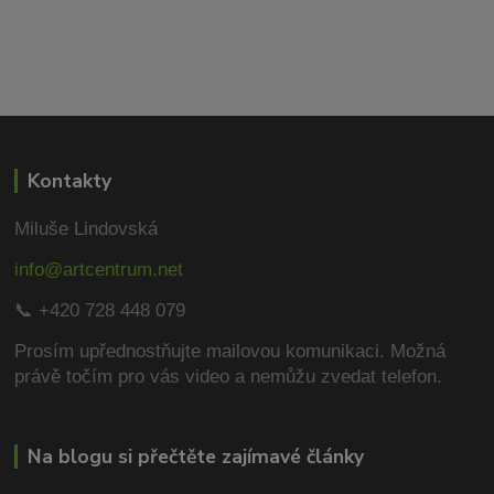
Kontakty
Miluše Lindovská
info@artcentrum.net
📞 +420 728 448 079
Prosím upřednostňujte mailovou komunikaci.
Možná
právě točím pro vás video a nemůžu zvedat telefon.
Na blogu si přečtěte zajímavé články