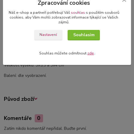
Zpracování cookies
Komentáře
0
Náš e-shop a partneři potřebují Váš
souhlas
s použitím souborů
cookies, aby Vám mohli zobrazovat informace týkající se Vašich
zájmů.
Kompletní specifikace
Souhlasím
Nastavení
Kartonové výřezy z 1,2 mm silného kartonu.
Tyto výseky je možné použít k dozdobení vašich projektů nebo pro
Souhlas můžete odmítnout
zde
.
techniku mixed media.
Velikost výseku: 3x5,5 a 3x4 cm
Balení: dle vyobrazení.
Původ zboží
Komentáře
0
Zatím nikdo komentář nepřidal. Buďte první.