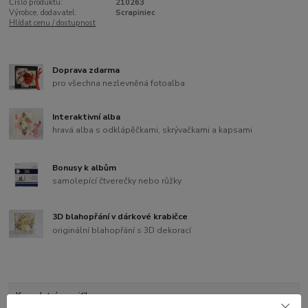
Číslo produktu:
210263
Výrobce, dodavatel:
Scrapiniec
Hlídat cenu / dostupnost
Doprava zdarma
pro všechna nezlevněná fotoalba
Interaktivní alba
hravá alba s odklápěčkami, skrývačkami a kapsami
Bonusy k albům
samolepící čtverečky nebo růžky
3D blahopřání v dárkové krabičce
originální blahopřání s 3D dekorací
Kompletní specifikace