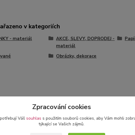
zařazeno v kategoriích
KY - materiál
AKCE, SLEVY, DOPRODEJ -
Papí
materiál
ované
Obrázky, dekorace
Zpracování cookies
 potřebují Váš
souhlas
s použitím souborů cookies, aby Vám mohli zobr
týkající se Vašich zájmů.