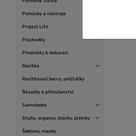
Písmena, číslice
Pomůcky a nástroje
Project Life
Průchodky
Předměty k dekoraci
Razítka
Razítkovací barvy, polštářky
Řezačky a příslušenství
Samolepky
Stuhy, organzy, šnůrky, prýmky
Šablony, masky