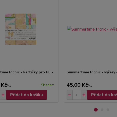
ime Picnic - kartičky pro PL -
Summertime Picnic - výřezy 
 Kč
45,00 Kč
Skladem
/
ks
/
ks
Přidat do košíku
Přidat do ko