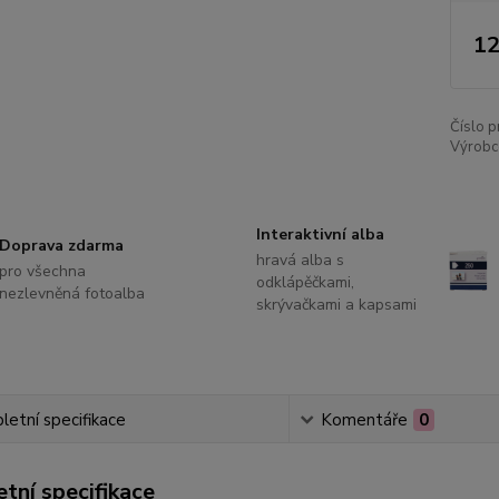
12
Číslo p
Výrobce
Interaktivní alba
Doprava zdarma
hravá alba s
pro všechna
odklápěčkami,
nezlevněná fotoalba
skrývačkami a kapsami
etní specifikace
Komentáře
0
tní specifikace