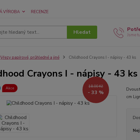
Á VÝROBA
RECENZE
Potř
Hledat
Jsme t
ýřezy papírové, průhledné a jiné
Childhood Crayons I - nápisy - 43 ks
dhood Crayons I - nápisy - 43 ks
18,00 Kč
Akce
Dvoustr
- 33 %
cm Lig
Dos
Nej