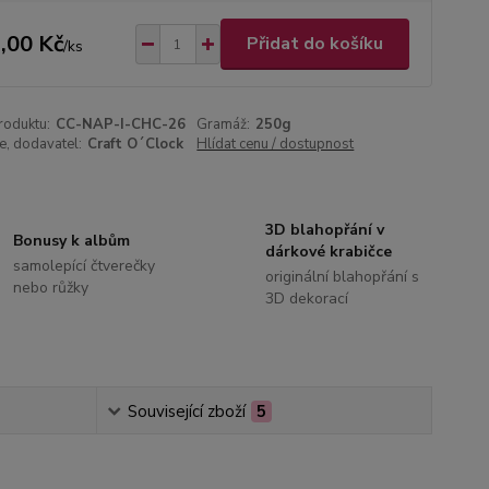
,00 Kč
Přidat do košíku
/
ks
roduktu:
CC-NAP-I-CHC-26
Gramáž:
250g
, dodavatel:
Craft O´Clock
Hlídat cenu / dostupnost
3D blahopřání v
Bonusy k albům
dárkové krabičce
samolepící čtverečky
originální blahopřání s
nebo růžky
3D dekorací
Související zboží
5