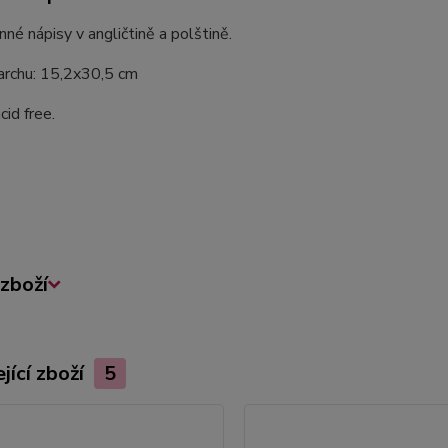
né nápisy v angličtině a polštině.
archu: 15,2x30,5 cm
cid free.
zboží
jící zboží
5