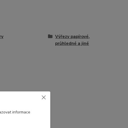
ry
Výřezy papírové,
průhledné a jiné
azovat informace