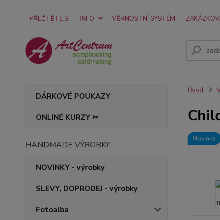
PŘEČTĚTE SI
INFO
VĚRNOSTNÍ SYSTÉM
ZAKÁZKOV
Úvod
V
DÁRKOVÉ POUKAZY
Chil
ONLINE KURZY ✂
Novinka
HANDMADE VÝROBKY
NOVINKY - výrobky
SLEVY, DOPRODEJ - výrobky
Fotoalba