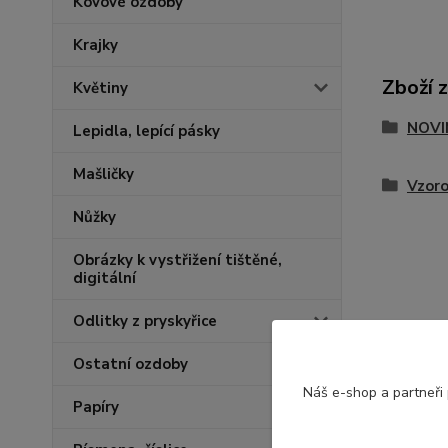
Kovové ozdoby
Krajky
Zboží 
Květiny
NOVIN
Lepidla, lepící pásky
Mašličky
Vzor
Nůžky
Obrázky k vystřižení tištěné,
digitální
Odlitky z pryskyřice
Ostatní ozdoby
Náš e-shop a partneři
Papíry