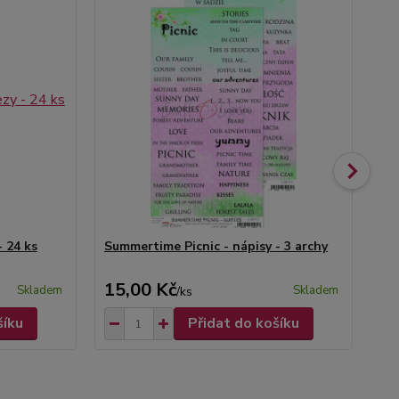
- 24 ks
Summertime Picnic - nápisy - 3 archy
Su
vys
15,00 Kč
27
Skladem
Skladem
/
ks
šíku
Přidat do košíku