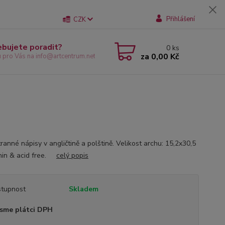
Přihlášení
CZK
ebujete poradit?
0
ks
za
0,00 Kč
u pro Vás na info@artcentrum.net
anné nápisy v angličtině a polštině. Velikost archu: 15,2x30,5
nin & acid free.
celý popis
tupnost
Skladem
sme plátci DPH