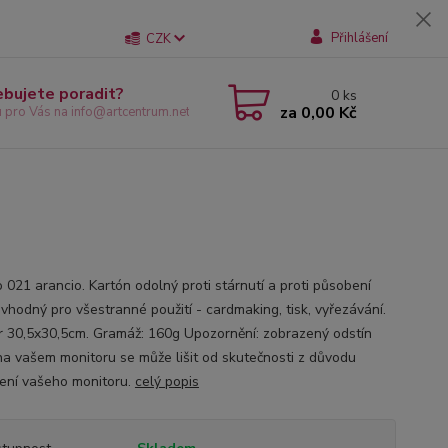
Přihlášení
CZK
ebujete poradit?
0
ks
za
0,00 Kč
u pro Vás na info@artcentrum.net
 021 arancio. Kartón odolný proti stárnutí a proti působení
 vhodný pro všestranné použití - cardmaking, tisk, vyřezávání.
 30,5x30,5cm. Gramáž: 160g Upozornění: zobrazený odstín
na vašem monitoru se může lišit od skutečnosti z důvodu
ení vašeho monitoru.
celý popis