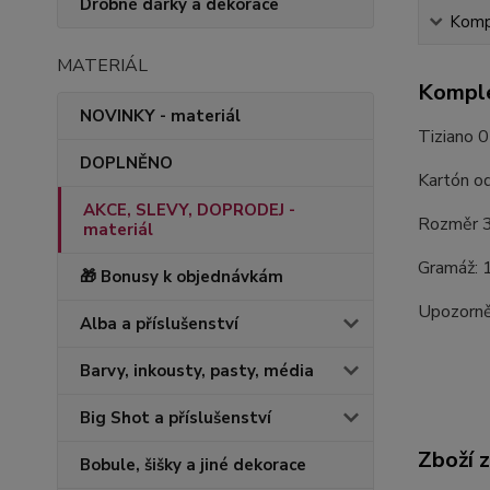
Drobné dárky a dekorace
Kompl
MATERIÁL
Komple
NOVINKY - materiál
Tiziano 0
DOPLNĚNO
Kartón od
AKCE, SLEVY, DOPRODEJ -
Rozměr 3
materiál
Gramáž: 
🎁 Bonusy k objednávkám
Upozorněn
Alba a příslušenství
Barvy, inkousty, pasty, média
Big Shot a příslušenství
Zboží 
Bobule, šišky a jiné dekorace