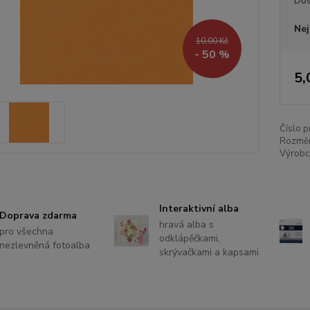
Dos
Nej
10,00 Kč
- 50 %
5,
Číslo p
Rozměr
Výrobce
Interaktivní alba
Doprava zdarma
hravá alba s
pro všechna
odklápěčkami,
nezlevněná fotoalba
skrývačkami a kapsami