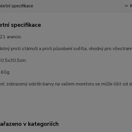
etní specifikace
tní specifikace
21 arancio.
olný proti stárnutí a proti působení světla, vhodný pro všestranné
0,5x30,5cm.
160g
í: zobrazený odstín barvy na vašem monitoru se může lišit od 
zařazeno v kategoriích