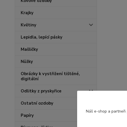
Kovové ozdoby
Krajky
Květiny
Lepidla, lepící pásky
Mašličky
Nůžky
Obrázky k vystřižení tištěné,
digitální
Odlitky z pryskyřice
Ostatní ozdoby
Náš e-shop a partneři
Papíry