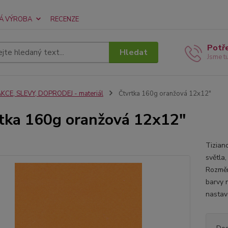
Á VÝROBA
RECENZE
Potř
Hledat
Jsme t
KCE, SLEVY, DOPRODEJ - materiál
Čtvrtka 160g oranžová 12x12"
tka 160g oranžová 12x12"
Tiziano
světla,
Rozměr
barvy 
nastav