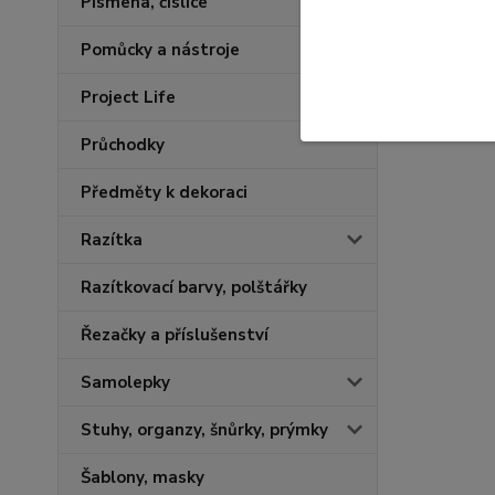
Písmena, číslice
Pomůcky a nástroje
Project Life
Průchodky
Předměty k dekoraci
Razítka
Razítkovací barvy, polštářky
Řezačky a příslušenství
Samolepky
Stuhy, organzy, šnůrky, prýmky
Šablony, masky