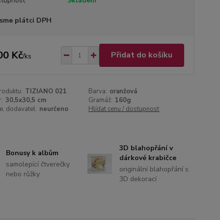
tupnost
Skladem
sme plátci DPH
00 Kč
Přidat do košíku
/
ks
roduktu:
TIZIANO 021
Barva:
oranžová
:
30,5x30,5 cm
Gramáž:
160g
, dodavatel:
neurčeno
Hlídat cenu / dostupnost
3D blahopřání v
Bonusy k albům
dárkové krabičce
samolepící čtverečky
originální blahopřání s
nebo růžky
3D dekorací