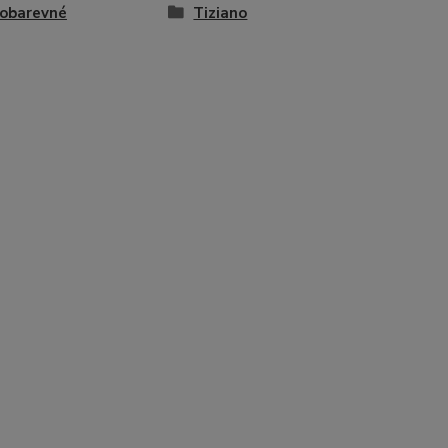
obarevné
Tiziano