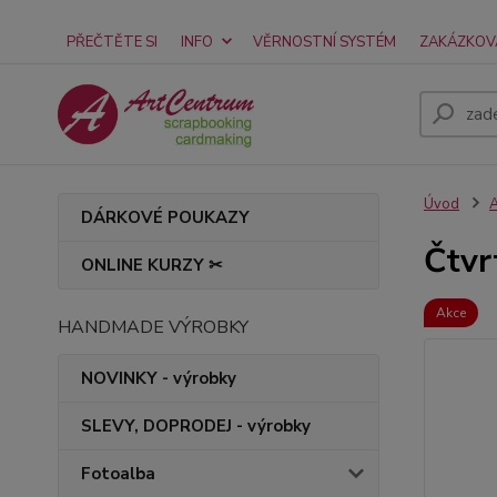
PŘEČTĚTE SI
INFO
VĚRNOSTNÍ SYSTÉM
ZAKÁZKOV
Úvod
A
DÁRKOVÉ POUKAZY
Čtvr
ONLINE KURZY ✂
Akce
HANDMADE VÝROBKY
NOVINKY - výrobky
SLEVY, DOPRODEJ - výrobky
Fotoalba