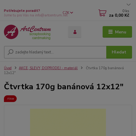
0
ks
Potřebujete poradit?
CZK
za
0,00 Kč
Jsme tu pro Vás na info@artcentrum.net
Menu
Hledat
Úvod
AKCE, SLEVY, DOPRODEJ - materiál
Čtvrtka 170g banánová
12x12"
Čtvrtka 170g banánová 12x12"
Akce