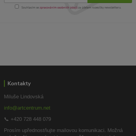
Souhlasím se
zpracováním osobních údajů
za účelem rozesílky newsletteru.
Kontakty
Miluše Lindovská
info@artcentrum.net
📞 +420 728 448 079
Prosím upřednostňujte mailovou komunikaci.
Možná