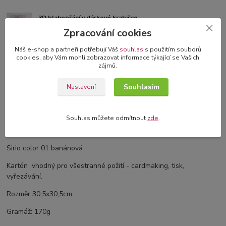
3D blahopřání v dárkové krabičce
originální blahopřání s 3D dekorací
Zpracování cookies
Náš e-shop a partneři potřebují Váš
souhlas
s použitím souborů
cookies, aby Vám mohli zobrazovat informace týkající se Vašich
zájmů.
Kompletní specifikace
Souhlasím
Nastavení
Komentáře
0
Souhlas můžete odmítnout
zde
.
Kompletní specifikace
Sirio color 01 banánová.
Kartón vhodný pro všestranné požití - cardmaking, tisk,
vyřezávání.
Rozměr 30,5x30,5cm.
Gramáž: 170g