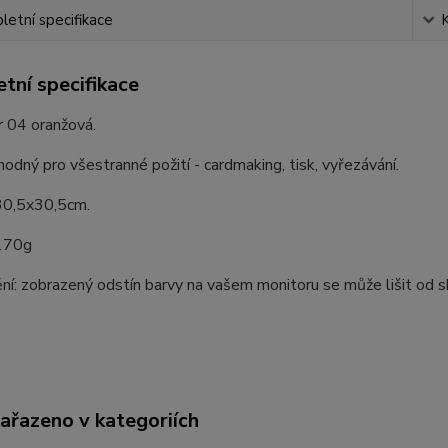
etní specifikace
tní specifikace
or 04 oranžová.
odný pro všestranné požití - cardmaking, tisk, vyřezávání.
0,5x30,5cm.
170g
í: zobrazený odstín barvy na vašem monitoru se může lišit od 
zařazeno v kategoriích