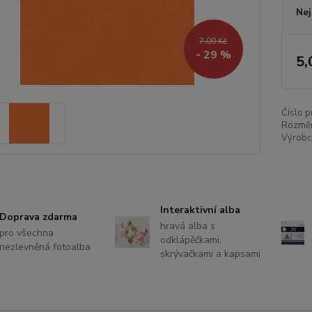
Nej
7,00 Kč
- 29 %
5,
Číslo p
Rozměr
Výrobce
Interaktivní alba
Doprava zdarma
hravá alba s
pro všechna
odklápěčkami,
nezlevněná fotoalba
skrývačkami a kapsami