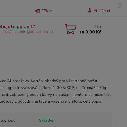
Přihlášení
CZK
ebujete poradit?
0
ks
za
0,00 Kč
u pro Vás na info@artcentrum.net
color 04 oranžová. Kartón vhodný pro všestranné požití
making, tisk, vyřezávání. Rozměr 30,5x30,5cm. Gramáž: 170g
nění: zobrazený odstín barvy na vašem monitoru se může lišit
tečnosti z důvodu nastavení vašeho monitoru.
celý popis
tupnost
Skladem