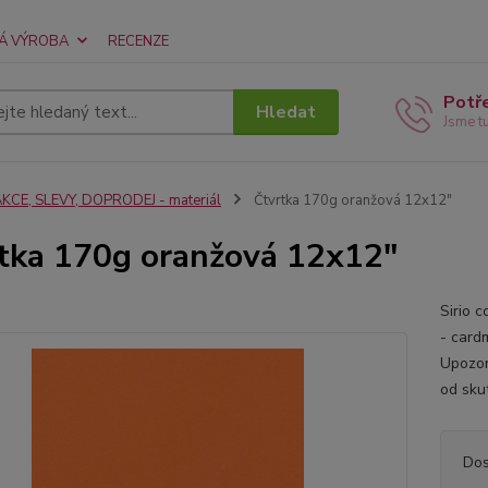
Á VÝROBA
RECENZE
Potř
Hledat
Jsme t
KCE, SLEVY, DOPRODEJ - materiál
Čtvrtka 170g oranžová 12x12"
tka 170g oranžová 12x12"
Sirio 
- card
Upozor
od sku
Dos