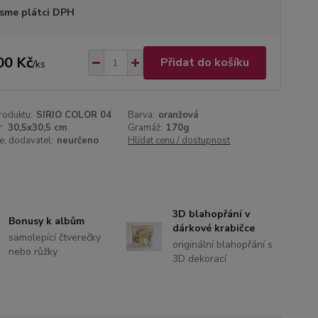
sme plátci DPH
00 Kč
Přidat do košíku
/
ks
roduktu:
SIRIO COLOR 04
Barva:
oranžová
:
30,5x30,5 cm
Gramáž:
170g
, dodavatel:
neurčeno
Hlídat cenu / dostupnost
3D blahopřání v
Bonusy k albům
dárkové krabičce
samolepící čtverečky
originální blahopřání s
nebo růžky
3D dekorací