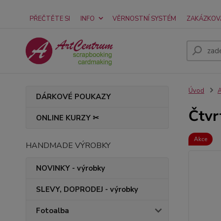
PŘEČTĚTE SI
INFO
VĚRNOSTNÍ SYSTÉM
ZAKÁZKOV
Úvod
A
DÁRKOVÉ POUKAZY
Čtvr
ONLINE KURZY ✂
Akce
HANDMADE VÝROBKY
NOVINKY - výrobky
SLEVY, DOPRODEJ - výrobky
Fotoalba