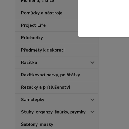
Písmena, číslice
Pomůcky a nástroje
Project Life
Průchodky
Předměty k dekoraci
Razítka
Razítkovací barvy, polštářky
Řezačky a příslušenství
Samolepky
Stuhy, organzy, šnůrky, prýmky
Šablony, masky