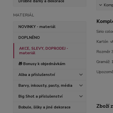
Drobné dárky a dekorace
Kompl
MATERIÁL
Komple
NOVINKY - materiál
Sirio col
DOPLNĚNO
Kartón vh
AKCE, SLEVY, DOPRODEJ -
Rozměr 3
materiál
Gramáž: 
🎁 Bonusy k objednávkám
Upozorněn
Alba a příslušenství
Barvy, inkousty, pasty, média
Big Shot a příslušenství
Zboží 
Bobule, šišky a jiné dekorace