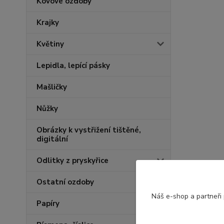
Kovové ozdoby
Krajky
Květiny
Lepidla, lepící pásky
Mašličky
Nůžky
Obrázky k vystřižení tištěné,
digitální
Odlitky z pryskyřice
Ostatní ozdoby
Náš e-shop a partneři
Papíry