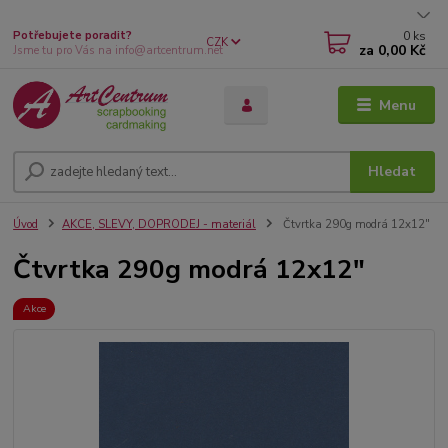
0
ks
Potřebujete poradit?
CZK
za
0,00 Kč
Jsme tu pro Vás na info@artcentrum.net
Menu
Hledat
Úvod
AKCE, SLEVY, DOPRODEJ - materiál
Čtvrtka 290g modrá 12x12"
Čtvrtka 290g modrá 12x12"
Akce