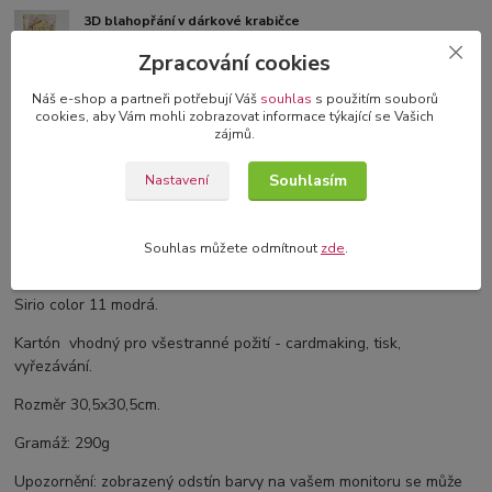
3D blahopřání v dárkové krabičce
originální blahopřání s 3D dekorací
Zpracování cookies
Náš e-shop a partneři potřebují Váš
souhlas
s použitím souborů
cookies, aby Vám mohli zobrazovat informace týkající se Vašich
zájmů.
Kompletní specifikace
Souhlasím
Nastavení
Komentáře
0
Souhlas můžete odmítnout
zde
.
Kompletní specifikace
Sirio color 11 modrá.
Kartón vhodný pro všestranné požití - cardmaking, tisk,
vyřezávání.
Rozměr 30,5x30,5cm.
Gramáž: 290g
Upozornění: zobrazený odstín barvy na vašem monitoru se může