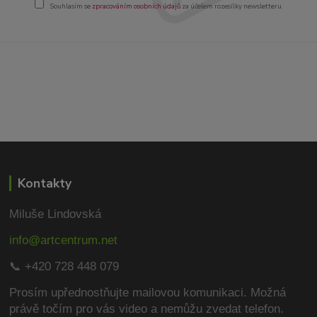
Souhlasím se
zpracováním osobních údajů
za účelem rozesílky newsletteru.
Kontakty
Miluše Lindovská
info@artcentrum.net
📞 +420 728 448 079
Prosím upřednostňujte mailovou komunikaci.
Možná
právě točím pro vás video a nemůžu zvedat telefon.