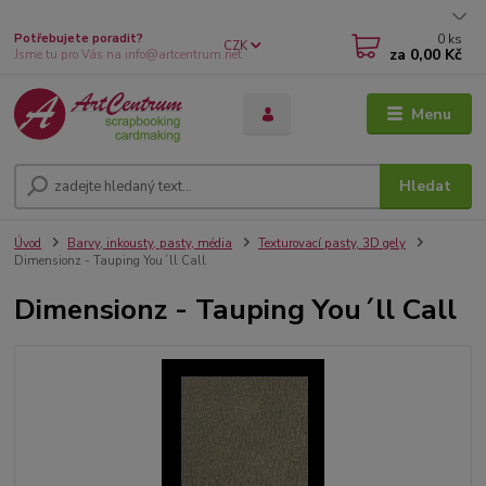
0
ks
Potřebujete poradit?
CZK
za
0,00 Kč
Jsme tu pro Vás na info@artcentrum.net
Menu
Hledat
Úvod
Barvy, inkousty, pasty, média
Texturovací pasty, 3D gely
Dimensionz - Tauping You´ll Call
Dimensionz - Tauping You´ll Call