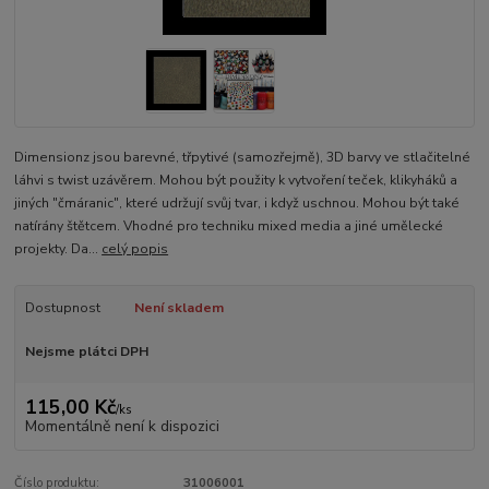
Dimensionz jsou barevné, třpytivé (samozřejmě), 3D barvy ve stlačitelné
láhvi s twist uzávěrem. Mohou být použity k vytvoření teček, klikyháků a
jiných "čmáranic", které udržují svůj tvar, i když uschnou. Mohou být také
natírány štětcem. Vhodné pro techniku mixed media a jiné umělecké
projekty. Da...
celý popis
Dostupnost
Není skladem
Nejsme plátci DPH
115,00 Kč
/
ks
Momentálně není k dispozici
Číslo produktu:
31006001