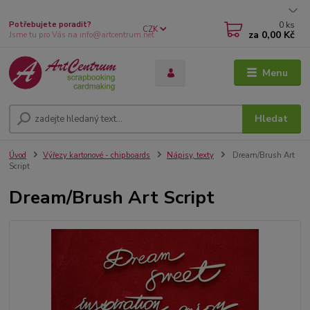
0
ks
Potřebujete poradit?
CZK
za
0,00 Kč
Jsme tu pro Vás na info@artcentrum.net
Menu
Hledat
Úvod
Výřezy kartonové - chipboards
Nápisy, texty
Dream/Brush Art
Script
Dream/Brush Art Script