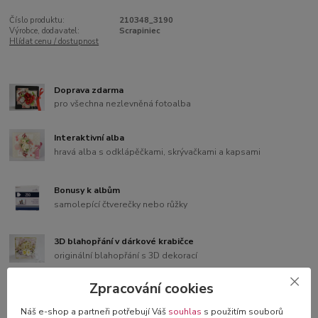
Číslo produktu:
210348_3190
Výrobce, dodavatel:
Scrapiniec
Hlídat cenu / dostupnost
Doprava zdarma
pro všechna nezlevněná fotoalba
Interaktivní alba
hravá alba s odklápěčkami, skrývačkami a kapsami
Bonusy k albům
samolepící čtverečky nebo růžky
3D blahopřání v dárkové krabičce
originální blahopřání s 3D dekorací
Zpracování cookies
Náš e-shop a partneři potřebují Váš
souhlas
s použitím souborů