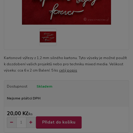
Kartonové výřezy z 1,2 mm silného kartonu. Tyto výseky je možné použít
k dozdobení vašich projektů nebo pro techniku mixed media. Velikost
výseku: cca 6 x 2 cm Balení: 5 ks
celý popis
Dostupnost
Skladem
Nejsme plátci DPH
20,00 Kč
/
ks
Přidat do košíku