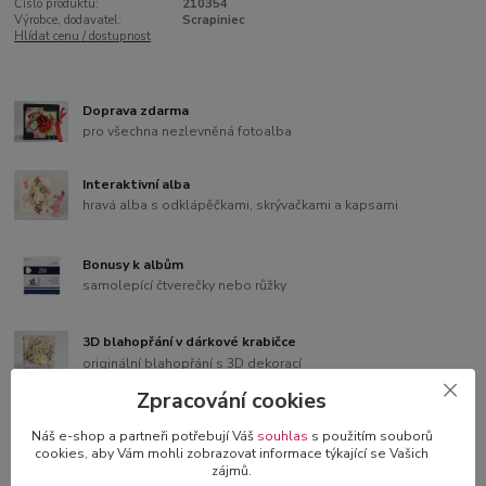
Číslo produktu:
210354
Výrobce, dodavatel:
Scrapiniec
Hlídat cenu / dostupnost
Doprava zdarma
pro všechna nezlevněná fotoalba
Interaktivní alba
hravá alba s odklápěčkami, skrývačkami a kapsami
Bonusy k albům
samolepící čtverečky nebo růžky
3D blahopřání v dárkové krabičce
originální blahopřání s 3D dekorací
Zpracování cookies
Náš e-shop a partneři potřebují Váš
souhlas
s použitím souborů
cookies, aby Vám mohli zobrazovat informace týkající se Vašich
Kompletní specifikace
zájmů.