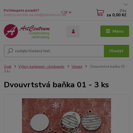
0
ks
Potřebujete poradit?
CZK
za
0,00 Kč
Jsme tu pro Vás na info@artcentrum.net
Menu
Hledat
Úvod
Výřezy kartonové - chipboards
Vánoce
Dvouvrtstvá baňka 01 -
3 ks
Dvouvrtstvá baňka 01 - 3 ks