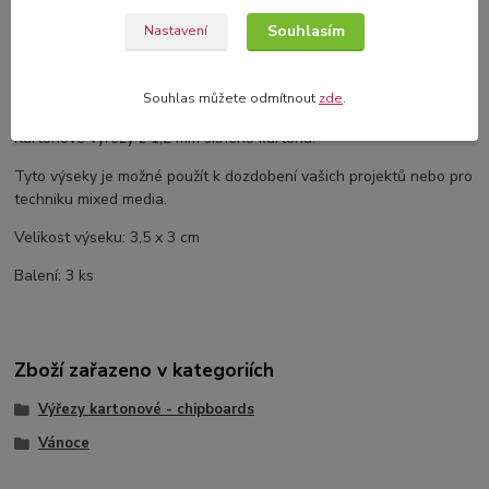
Souhlasím
Nastavení
Komentáře
0
Kompletní specifikace
Souhlas můžete odmítnout
zde
.
Kartonové výřezy z 1,2 mm silného kartonu.
Tyto výseky je možné použít k dozdobení vašich projektů nebo pro
techniku mixed media.
Velikost výseku: 3,5 x 3 cm
Balení: 3 ks
Zboží zařazeno v kategoriích
Výřezy kartonové - chipboards
Vánoce