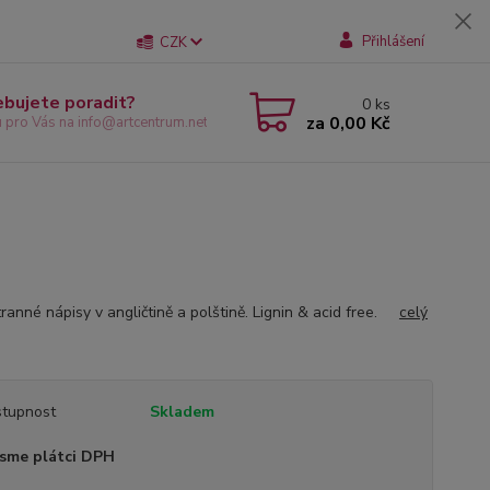
Přihlášení
CZK
ebujete poradit?
0
ks
za
0,00 Kč
u pro Vás na info@artcentrum.net
ranné nápisy v angličtině a polštině. Lignin & acid free.
celý
tupnost
Skladem
sme plátci DPH