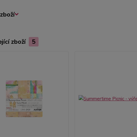
zboží
jící zboží
5