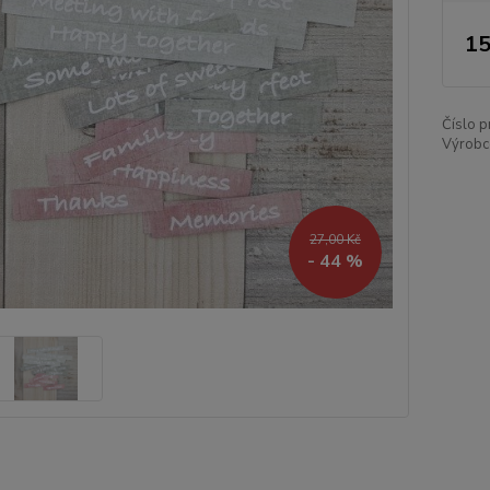
15
Číslo p
Výrobce
27,00 Kč
- 44 %