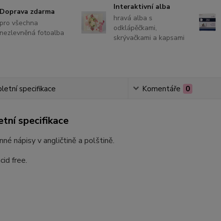
Interaktivní alba
Doprava zdarma
hravá alba s
pro všechna
odklápěčkami,
nezlevněná fotoalba
skrývačkami a kapsami
etní specifikace
Komentáře
0
tní specifikace
né nápisy v angličtině a polštině.
cid free.