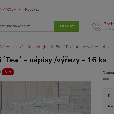
Á VÝROBA
RECENZE
Potř
Hledat
Jsme t
ýřezy papírové, průhledné a jiné
Felici´Tea´ - nápisy /výřezy - 16 ks
ci´Tea´ - nápisy /výřezy - 16 ks
Akce
Dvoust
popis
Dos
Nej