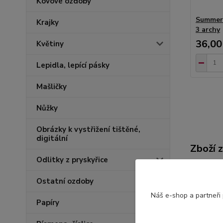
Kovové ozdoby
Summert
Krajky
3 archy
36,00
Květiny
Lepidla, lepící pásky
Mašličky
Nůžky
Obrázky k vystřižení tištěné,
digitální
Zboží 
Odlitky z pryskyřice
NOVIN
Ostatní ozdoby
Náš e-shop a partneři
Vzor
Papíry