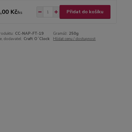
,00 Kč
Přidat do košíku
/
ks
roduktu:
CC-NAP-FT-19
Gramáž:
250g
, dodavatel:
Craft O´Clock
Hlídat cenu / dostupnost