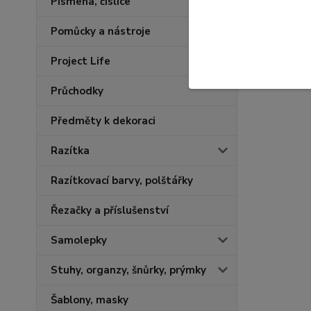
Písmena, číslice
Pomůcky a nástroje
Project Life
Průchodky
Předměty k dekoraci
Razítka
Razítkovací barvy, polštářky
Řezačky a příslušenství
Samolepky
Stuhy, organzy, šnůrky, prýmky
Šablony, masky