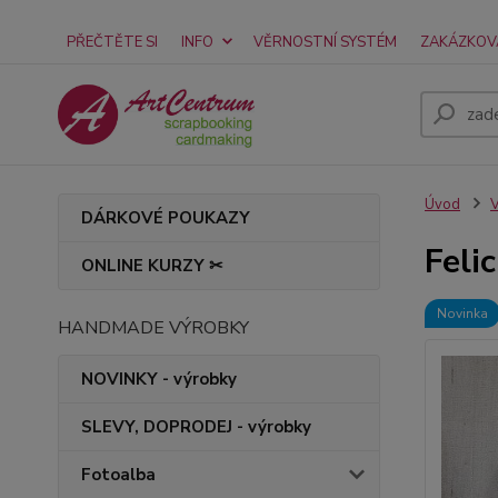
PŘEČTĚTE SI
INFO
VĚRNOSTNÍ SYSTÉM
ZAKÁZKOV
Úvod
V
DÁRKOVÉ POUKAZY
Feli
ONLINE KURZY ✂
Novinka
HANDMADE VÝROBKY
NOVINKY - výrobky
SLEVY, DOPRODEJ - výrobky
Fotoalba