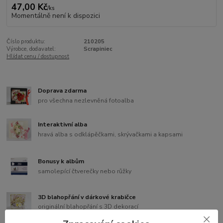
47,00 Kč
/
ks
Momentálně není k dispozici
Číslo produktu:
210205
Výrobce, dodavatel:
Scrapiniec
Hlídat cenu / dostupnost
Doprava zdarma
pro všechna nezlevněná fotoalba
Interaktivní alba
hravá alba s odklápěčkami, skrývačkami a kapsami
Bonusy k albům
samolepící čtverečky nebo růžky
3D blahopřání v dárkové krabičce
originální blahopřání s 3D dekorací