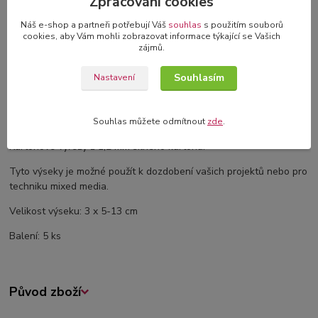
Zpracování cookies
Náš e-shop a partneři potřebují Váš
souhlas
s použitím souborů
cookies, aby Vám mohli zobrazovat informace týkající se Vašich
Kompletní specifikace
zájmů.
Souhlasím
Nastavení
Komentáře
0
Kompletní specifikace
Souhlas můžete odmítnout
zde
.
Kartonové výřezy z 1,2 mm silného kartonu.
Tyto výseky je možné použít k dozdobení vašich projektů nebo pro
techniku mixed media.
Velikost výseku: 3 x 5-13 cm
Balení: 5 ks
Původ zboží