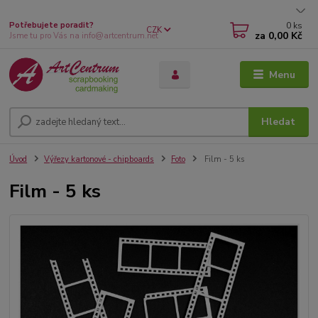
0
ks
Potřebujete poradit?
CZK
za
0,00 Kč
Jsme tu pro Vás na info@artcentrum.net
Menu
Hledat
Úvod
Výřezy kartonové - chipboards
Foto
Film - 5 ks
Film - 5 ks