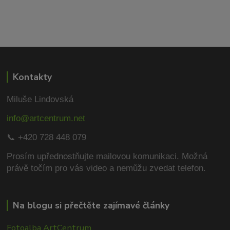
Kontakty
Miluše Lindovská
info@artcentrum.net
📞 +420 728 448 079
Prosím upřednostňujte mailovou komunikaci.
Možná
právě točím pro vás video a nemůžu zvedat telefon.
Na blogu si přečtěte zajímavé články
Fotoalba ArtCentrum