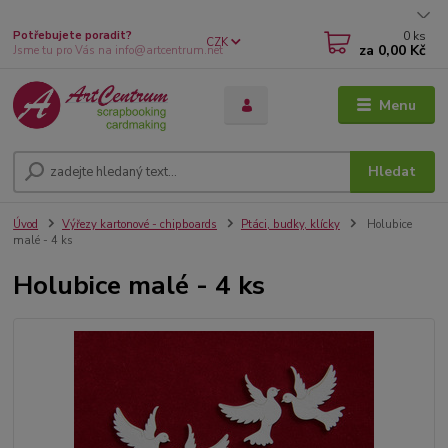
0
ks
Potřebujete poradit?
CZK
za
0,00 Kč
Jsme tu pro Vás na info@artcentrum.net
Menu
Hledat
Úvod
Výřezy kartonové - chipboards
Ptáci, budky, klícky
Holubice
malé - 4 ks
Holubice malé - 4 ks