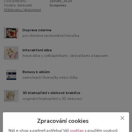
Číslo produktu:
210291_3123
Výrobce, dodavatel:
Scrapiniec
Hlídat cenu / dostupnost
Doprava zdarma
pro všechna nezlevněná fotoalba
Interaktivní alba
hravá alba s odklápěčkami, skrývačkami a kapsami
Bonusy k albům
samolepící čtverečky nebo růžky
3D blahopřání v dárkové krabičce
originální blahopřání s 3D dekorací
Zpracování cookies
Kompletní specifikace
Náš e-shop a partneři potřebují Váš
souhlas
s použitím souborů