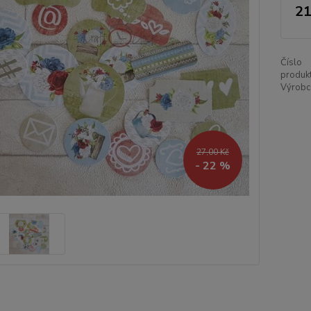
21
Číslo
produkt
Výrobce
27,00 Kč
- 22 %