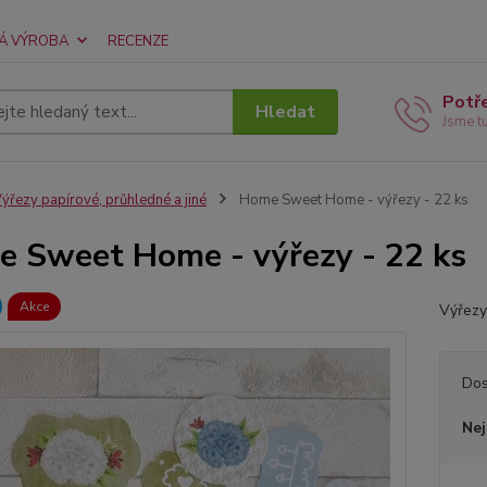
Á VÝROBA
RECENZE
Potř
Hledat
Jsme t
ýřezy papírové, průhledné a jiné
Home Sweet Home - výřezy - 22 ks
 Sweet Home - výřezy - 22 ks
Akce
Výřezy
Dos
Nej