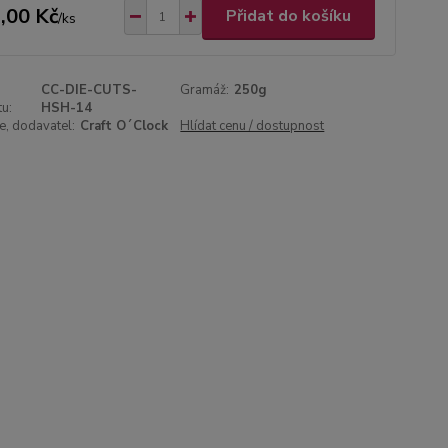
,00 Kč
Přidat do košíku
/
ks
CC-DIE-CUTS-
Gramáž:
250g
u:
HSH-14
, dodavatel:
Craft O´Clock
Hlídat cenu / dostupnost