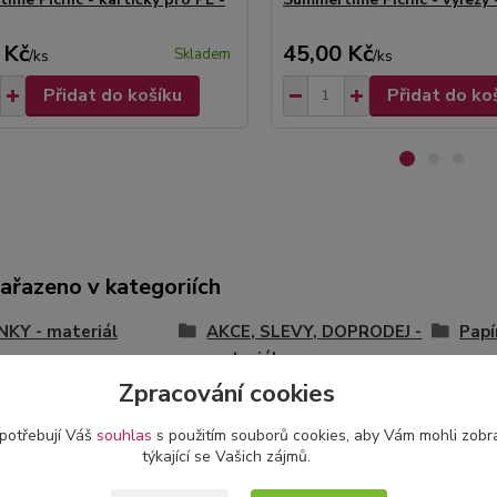
 Kč
45,00 Kč
Skladem
/
ks
/
ks
Přidat do košíku
Přidat do ko
zařazeno v kategoriích
KY - materiál
AKCE, SLEVY, DOPRODEJ -
Papí
materiál
Zpracování cookies
ované
Obrázky, dekorace
 potřebují Váš
souhlas
s použitím souborů cookies, aby Vám mohli zobr
týkající se Vašich zájmů.