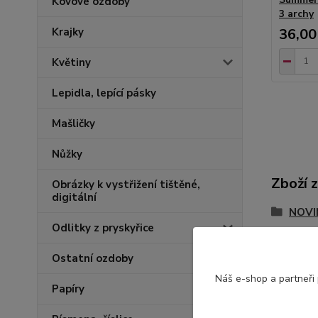
Kovové ozdoby
3 archy
36,00
Krajky
Květiny
Lepidla, lepící pásky
Mašličky
Nůžky
Zboží 
Obrázky k vystřižení tištěné,
digitální
NOVIN
Odlitky z pryskyřice
Vzor
Ostatní ozdoby
Náš e-shop a partneři
Papíry