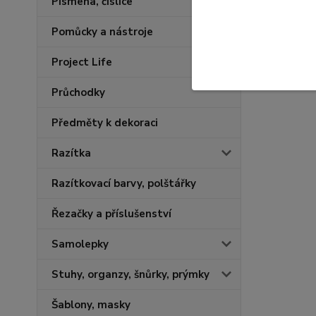
Písmena, číslice
Pomůcky a nástroje
Project Life
Průchodky
Předměty k dekoraci
Razítka
Razítkovací barvy, polštářky
Řezačky a příslušenství
Samolepky
Stuhy, organzy, šnůrky, prýmky
Šablony, masky