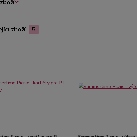
zboží
jící zboží
5
ime Picnic - kartičky pro PL -
Summertime Picnic - výřezy 