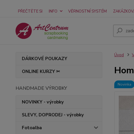
PŘEČTĚTE SI
INFO
VĚRNOSTNÍ SYSTÉM
ZAKÁZKOV
Úvod
V
DÁRKOVÉ POUKAZY
Home
ONLINE KURZY ✂
Novinka
HANDMADE VÝROBKY
NOVINKY - výrobky
SLEVY, DOPRODEJ - výrobky
Fotoalba