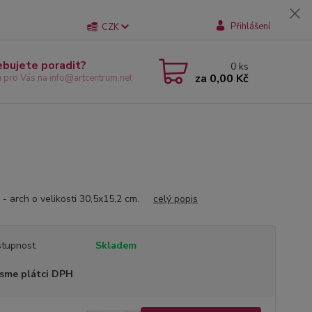
Přihlášení
CZK
ebujete poradit?
0
ks
za
0,00 Kč
u pro Vás na info@artcentrum.net
 - arch o velikosti 30,5x15,2 cm.
celý popis
tupnost
Skladem
sme plátci DPH