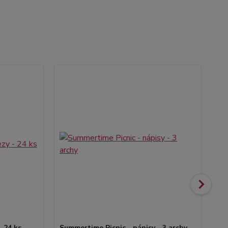
- 24 ks
Summertime Picnic - nápisy - 3 archy
Su