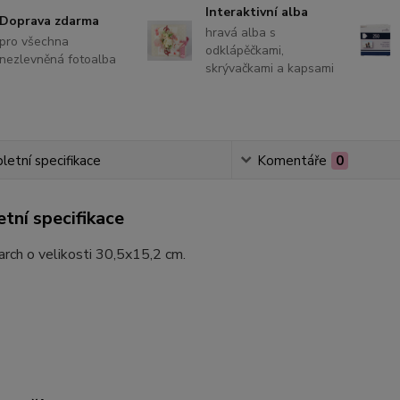
Interaktivní alba
Doprava zdarma
hravá alba s
pro všechna
odklápěčkami,
nezlevněná fotoalba
skrývačkami a kapsami
etní specifikace
Komentáře
0
tní specifikace
arch o velikosti 30,5x15,2 cm.