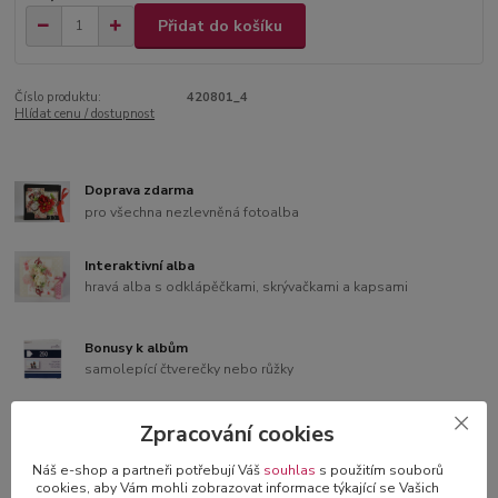
Přidat do košíku
Číslo produktu:
420801_4
Hlídat cenu / dostupnost
Doprava zdarma
pro všechna nezlevněná fotoalba
Interaktivní alba
hravá alba s odklápěčkami, skrývačkami a kapsami
Bonusy k albům
samolepící čtverečky nebo růžky
3D blahopřání v dárkové krabičce
Zpracování cookies
originální blahopřání s 3D dekorací
Náš e-shop a partneři potřebují Váš
souhlas
s použitím souborů
cookies, aby Vám mohli zobrazovat informace týkající se Vašich