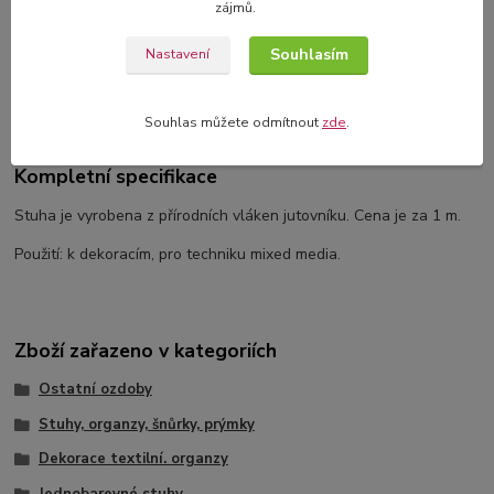
zájmů.
Souhlasím
Nastavení
Kompletní specifikace
Komentáře
0
Souhlas můžete odmítnout
zde
.
Kompletní specifikace
Stuha je vyrobena z přírodních vláken jutovníku. Cena je za 1 m.
Použití: k dekoracím, pro techniku mixed media.
Zboží zařazeno v kategoriích
Ostatní ozdoby
Stuhy, organzy, šnůrky, prýmky
Dekorace textilní. organzy