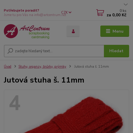
0
ks
Potřebujete poradit?
CZK
za
0,00 Kč
Jsme tu pro Vás na info@artcentrum.net
Menu
Hledat
Úvod
Stuhy, organzy, šnůrky, prýmky
Jutová stuha š. 11mm
Jutová stuha š. 11mm