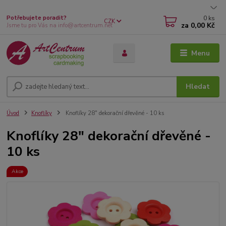
0
ks
Potřebujete poradit?
CZK
za
0,00 Kč
Jsme tu pro Vás na info@artcentrum.net
Menu
Hledat
Úvod
Knoflíky
Knoflíky 28" dekorační dřevěné - 10 ks
Knoflíky 28" dekorační dřevěné -
10 ks
Akce