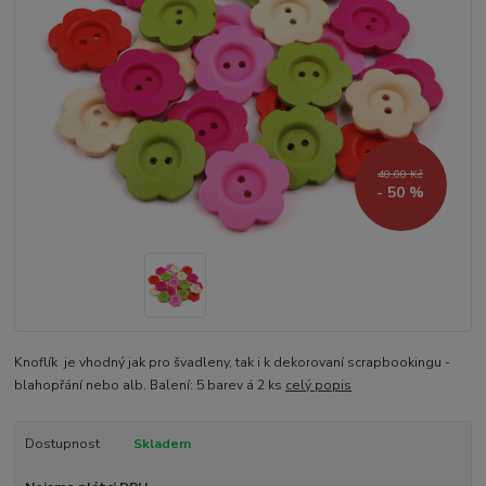
40,00 Kč
- 50 %
Knoflík je vhodný jak pro švadleny, tak i k dekorovaní scrapbookingu -
blahopřání nebo alb. Balení: 5 barev á 2 ks
celý popis
Dostupnost
Skladem