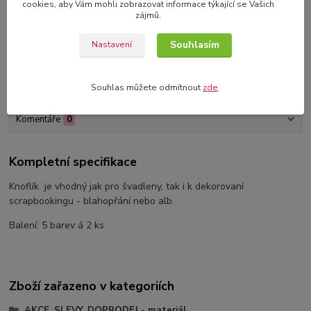
cookies, aby Vám mohli zobrazovat informace týkající se Vašich
3D blahopřání v dárkové krabičce
zájmů.
originální blahopřání s 3D dekorací
Souhlasím
Nastavení
Kompletní specifikace
Souhlas můžete odmítnout
zde
.
Komentáře
0
Kompletní specifikace
Knoflík je vhodný jak pro švadleny, tak i k dekorovaní
scrapbookingu - blahopřání nebo alb.
Balení: 5 barev á 2 ks
Zboží zařazeno v kategoriích
AKCE, SLEVY, DOPRODEJ - materiál