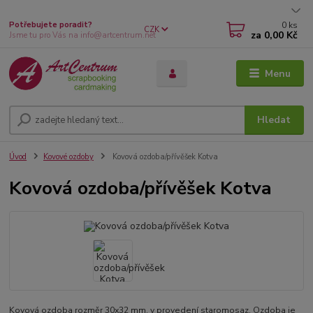
0
ks
Potřebujete poradit?
CZK
za
0,00 Kč
Jsme tu pro Vás na info@artcentrum.net
Menu
Hledat
Úvod
Kovové ozdoby
Kovová ozdoba/přívěšek Kotva
Kovová ozdoba/přívěšek Kotva
Kovová ozdoba rozměr 30x32 mm, v provedení staromosaz. Ozdoba je