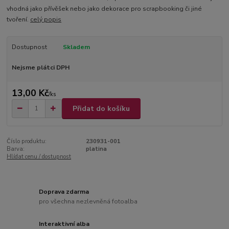
vhodná jako přívěšek nebo jako dekorace pro scrapbooking či jiné
tvoření.
celý popis
Dostupnost
Skladem
Nejsme plátci DPH
13,00 Kč
/
ks
Přidat do košíku
Číslo produktu:
230931-001
Barva:
platina
Hlídat cenu / dostupnost
Doprava zdarma
pro všechna nezlevněná fotoalba
Interaktivní alba