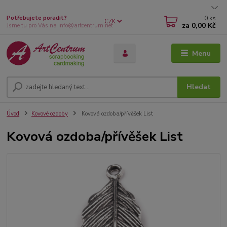
0
ks
Potřebujete poradit?
CZK
za
0,00 Kč
Jsme tu pro Vás na info@artcentrum.net
Menu
Hledat
Úvod
Kovové ozdoby
Kovová ozdoba/přívěšek List
Kovová ozdoba/přívěšek List