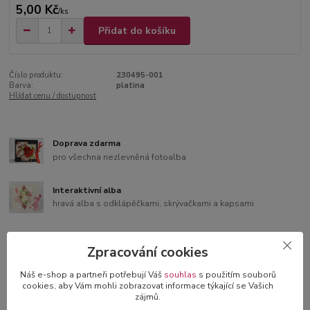
5,00 Kč
/
ks
Přidat do košíku
Číslo produktu:
230495-001
Barva:
platina
Hlídat cenu / dostupnost
Doprava zdarma
pro všechna nezlevněná fotoalba
Interaktivní alba
hravá alba s odklápěčkami, skrývačkami a kapsami
Bonusy k albům
Zpracování cookies
samolepící čtverečky nebo růžky
Náš e-shop a partneři potřebují Váš
souhlas
s použitím souborů
cookies, aby Vám mohli zobrazovat informace týkající se Vašich
3D blahopřání v dárkové krabičce
zájmů.
originální blahopřání s 3D dekorací