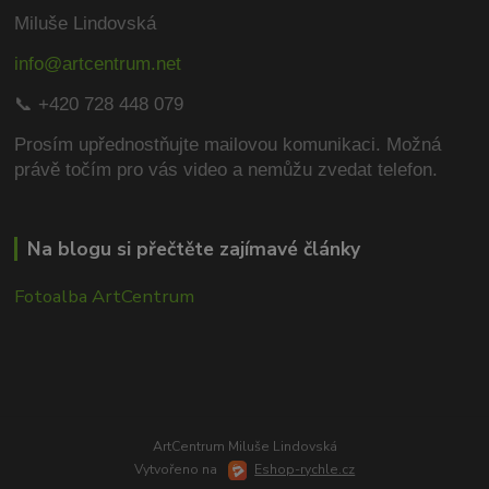
Miluše Lindovská
info@artcentrum.net
📞 +420 728 448 079
Prosím upřednostňujte mailovou komunikaci.
Možná
právě točím pro vás video a nemůžu zvedat telefon.
Na blogu si přečtěte zajímavé články
Fotoalba ArtCentrum
ArtCentrum Miluše Lindovská
Vytvořeno na
Eshop-rychle.cz