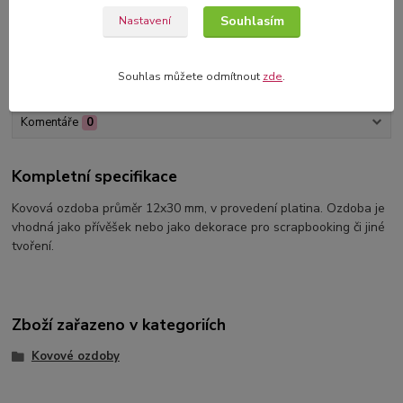
Souhlasím
Nastavení
Souhlas můžete odmítnout
zde
.
Kompletní specifikace
Komentáře
0
Kompletní specifikace
Kovová ozdoba průměr 12x30 mm, v provedení platina. Ozdoba je
vhodná jako přívěšek nebo jako dekorace pro scrapbooking či jiné
tvoření.
Zboží zařazeno v kategoriích
Kovové ozdoby