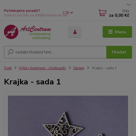
0
ks
Potřebujete poradit?
CZK
za
0,00 Kč
Jsme tu pro Vás na info@artcentrum.net
Menu
Hledat
Úvod
Výřezy kartonové - chipboards
Vánoce
Krajka - sada 1
Krajka - sada 1