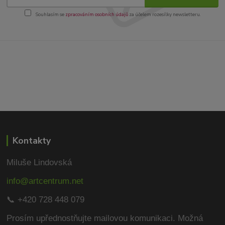
Souhlasím se
zpracováním osobních údajů
za účelem rozesílky newsletteru.
Kontakty
Miluše Lindovská
info@artcentrum.net
📞 +420 728 448 079
Prosím upřednostňujte mailovou komunikaci.
Možná