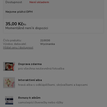
Dostupnost
Není skladem
Nejsme plátci DPH
35,00 Kč
/
ks
Momentálně není k dispozici
Číslo produktu:
210030
Výrobce, dodavatel:
Wycinanka
Hlídat cenu / dostupnost
Doprava zdarma
pro všechna nezlevněná fotoalba
Interaktivní alba
hravá alba s odklápěčkami, skrývačkami a kapsami
Bonusy k albům
samolepící čtverečky nebo růžky