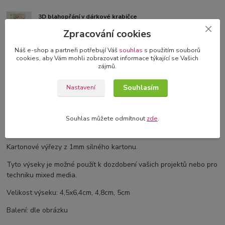
3D blahopřání v dárkové krabičce
originální blahopřání s 3D dekorací
Zpracování cookies
Náš e-shop a partneři potřebují Váš
souhlas
s použitím souborů
cookies, aby Vám mohli zobrazovat informace týkající se Vašich
zájmů.
Kompletní specifikace
Souhlasím
Nastavení
Komentáře
0
Souhlas můžete odmítnout
zde
.
Kompletní specifikace
Kartonové výřezy z 1mm silného kartonu.
Tyto výseky je možné použít k dozdobení vašich projektů nebo pro
techniku mixed media.
Velikost výseku: 4,5x6,4cm, 4,8cm, 5cm
Balení: dle obrázku