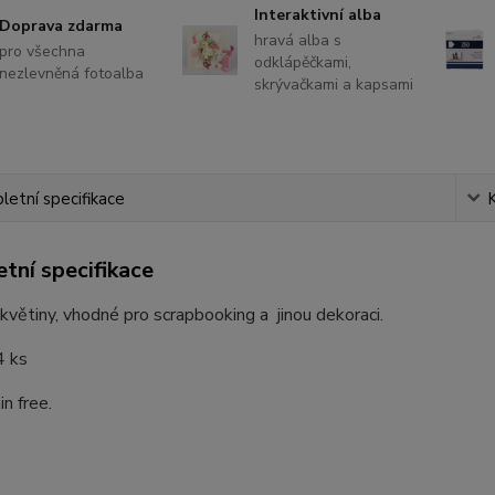
Interaktivní alba
Doprava zdarma
hravá alba s
pro všechna
odklápěčkami,
nezlevněná fotoalba
skrývačkami a kapsami
etní specifikace
tní specifikace
květiny, vhodné pro scrapbooking a jinou dekoraci.
4 ks
in free.