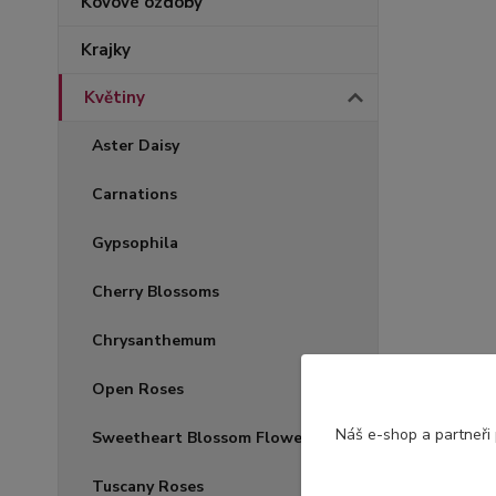
Kovové ozdoby
Krajky
Květiny
Aster Daisy
Carnations
Gypsophila
Cherry Blossoms
Chrysanthemum
Open Roses
Náš e-shop a partneři
Sweetheart Blossom Flowers
Tuscany Roses