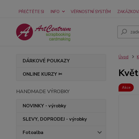
PŘEČTĚTE SI
INFO
VĚRNOSTNÍ SYSTÉM
ZAKÁZKOV
Úvod
K
DÁRKOVÉ POUKAZY
Květ
ONLINE KURZY ✂
Akce
HANDMADE VÝROBKY
NOVINKY - výrobky
SLEVY, DOPRODEJ - výrobky
Fotoalba