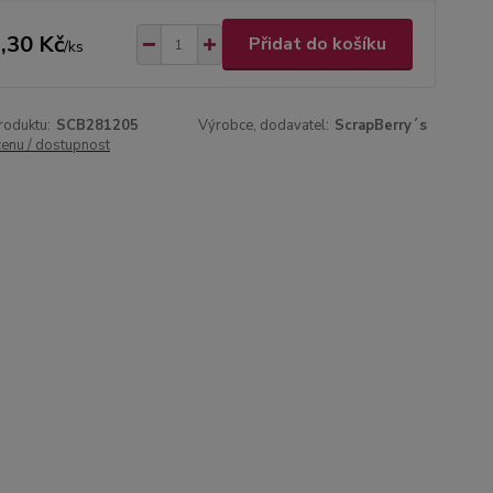
,30 Kč
Přidat do košíku
/
ks
roduktu:
SCB281205
Výrobce, dodavatel:
ScrapBerry´s
cenu / dostupnost