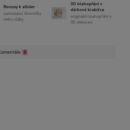
3D blahopřání v
Bonusy k albům
dárkové krabičce
samolepící čtverečky
originální blahopřání s
nebo růžky
3D dekorací
Komentáře
0