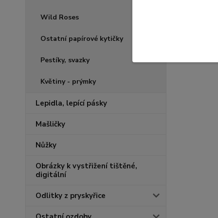
Wild Roses
Ostatní papírové kytičky
Pestíky, svazky
Květiny - prýmky
Lepidla, lepící pásky
Mašličky
Nůžky
Obrázky k vystřižení tištěné,
digitální
Odlitky z pryskyřice
Ostatní ozdoby