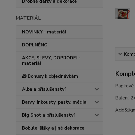
Drobné dárky a dekorace
MATERIÁL
NOVINKY - materiál
DOPLNĚNO
Kompl
AKCE, SLEVY, DOPRODEJ -
materiál
Komple
🎁 Bonusy k objednávkám
Papírové 
Alba a příslušenství
Balení: 2
Barvy, inkousty, pasty, média
Acid&lign
Big Shot a příslušenství
Bobule, šišky a jiné dekorace