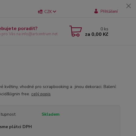
Přihlášení
CZK
ebujete poradit?
0
ks
za
0,00 Kč
u pro Vás na info@artcentrum.net
vé květiny, vhodné pro scrapbooking a jinou dekoraci. Balení:
Acid&lignin free.
celý popis
tupnost
Skladem
sme plátci DPH