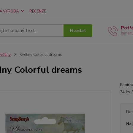
Á VÝROBA
RECENZE
Potř
Hledat
Jsme t
větiny
Květiny Colorful dreams
iny Colorful dreams
Papíro
24 ks 
Dos
Nej