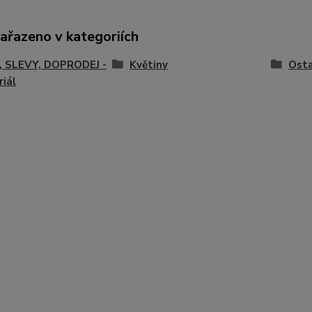
zařazeno v kategoriích
, SLEVY, DOPRODEJ -
Květiny
Osta
iál