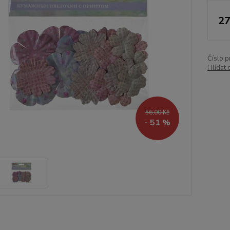
27
Číslo p
Hlídat 
56,00 Kč
- 51 %