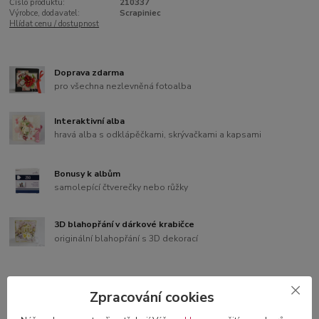
Číslo produktu:
210337
Výrobce, dodavatel:
Scrapiniec
Hlídat cenu / dostupnost
Doprava zdarma
pro všechna nezlevněná fotoalba
Interaktivní alba
hravá alba s odklápěčkami, skrývačkami a kapsami
Bonusy k albům
samolepící čtverečky nebo růžky
3D blahopřání v dárkové krabičce
originální blahopřání s 3D dekorací
Zpracování cookies
Kompletní specifikace