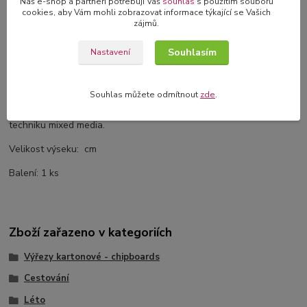
Náš e-shop a partneři potřebují Váš
souhlas
s použitím souborů
cookies, aby Vám mohli zobrazovat informace týkající se Vašich
Komentáře
0
zájmů.
Souhlasím
Nastavení
Kompletní specifikace
Kartonové výřezy z 1,2 mm silného kartonu.
Souhlas můžete odmítnout
zde
.
Tyto výseky je možné použít k dozdobení vašich projektů nebo pro
techniku mixed media.
Velikost výseku: cm
Balení: 1 ks
Zboží zařazeno v kategoriích
Výřezy kartonové - chipboards
Cestování
Léto