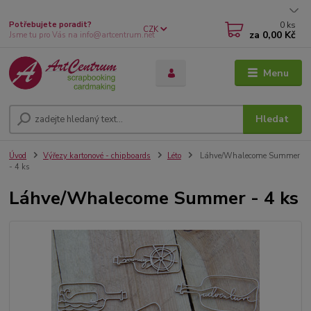
0
ks
Potřebujete poradit?
CZK
za
0,00 Kč
Jsme tu pro Vás na info@artcentrum.net
Menu
Hledat
Úvod
Výřezy kartonové - chipboards
Léto
Láhve/Whalecome Summer
- 4 ks
Láhve/Whalecome Summer - 4 ks