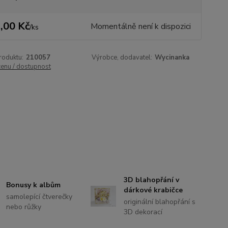
,00 Kč
Momentálně není k dispozici
/
ks
roduktu:
210057
Výrobce, dodavatel:
Wycinanka
cenu / dostupnost
3D blahopřání v
Bonusy k albům
dárkové krabičce
samolepící čtverečky
originální blahopřání s
nebo růžky
3D dekorací