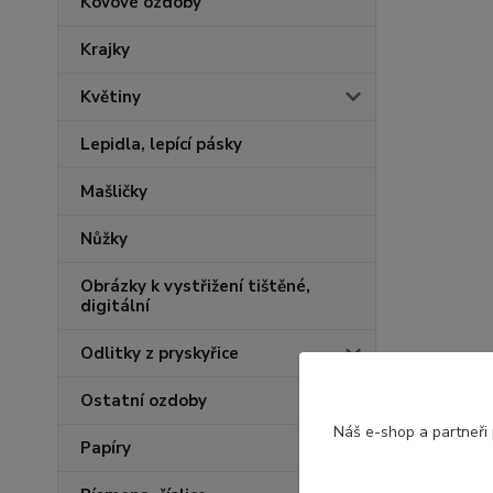
Kovové ozdoby
Krajky
Květiny
Lepidla, lepící pásky
Mašličky
Nůžky
Obrázky k vystřižení tištěné,
digitální
Odlitky z pryskyřice
Ostatní ozdoby
Náš e-shop a partneři
Papíry