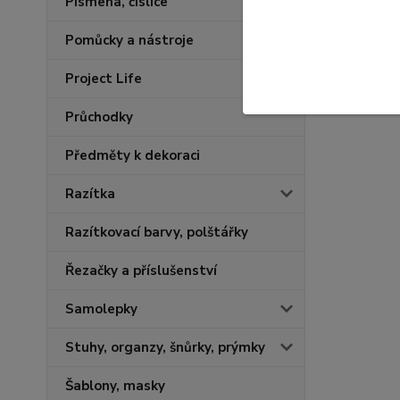
Písmena, číslice
Pomůcky a nástroje
Project Life
Průchodky
Předměty k dekoraci
Razítka
Razítkovací barvy, polštářky
Řezačky a příslušenství
Samolepky
Stuhy, organzy, šnůrky, prýmky
Šablony, masky