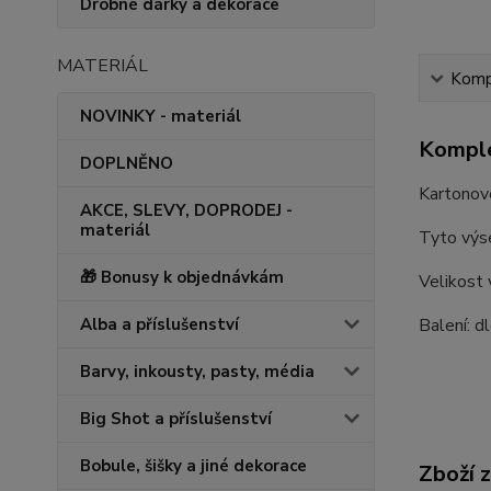
Drobné dárky a dekorace
MATERIÁL
Kompl
NOVINKY - materiál
Komple
DOPLNĚNO
Kartonov
AKCE, SLEVY, DOPRODEJ -
materiál
Tyto výse
🎁 Bonusy k objednávkám
Velikost
Alba a příslušenství
Balení: d
Barvy, inkousty, pasty, média
Big Shot a příslušenství
Bobule, šišky a jiné dekorace
Zboží 