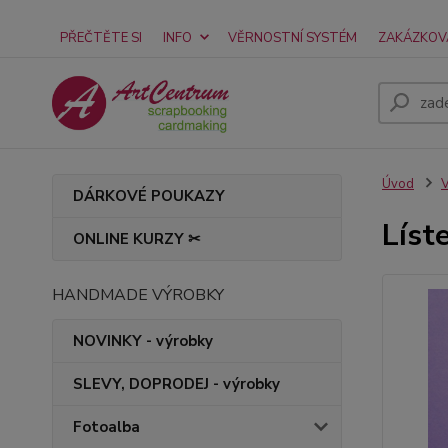
PŘEČTĚTE SI
INFO
VĚRNOSTNÍ SYSTÉM
ZAKÁZKOV
Úvod
V
DÁRKOVÉ POUKAZY
Líst
ONLINE KURZY ✂
HANDMADE VÝROBKY
NOVINKY - výrobky
SLEVY, DOPRODEJ - výrobky
Fotoalba