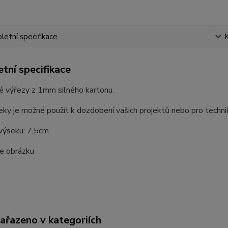
etní specifikace
tní specifikace
é výřezy z 1mm silného kartonu.
ky je možné použít k dozdobení vašich projektů nebo pro techni
 výseku: 7,5cm
le obrázku
zařazeno v kategoriích