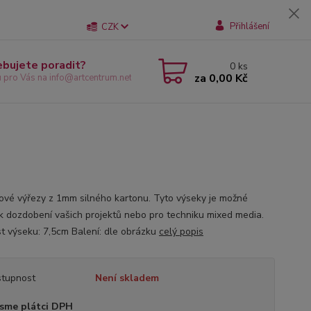
Přihlášení
CZK
ebujete poradit?
0
ks
za
0,00 Kč
u pro Vás na info@artcentrum.net
ové výřezy z 1mm silného kartonu. Tyto výseky je možné
 k dozdobení vašich projektů nebo pro techniku mixed media.
st výseku: 7,5cm Balení: dle obrázku
celý popis
tupnost
Není skladem
sme plátci DPH