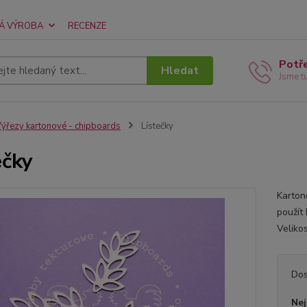
Á VÝROBA
RECENZE
Potř
Hledat
Jsme t
ýřezy kartonové - chipboards
Lístečky
ečky
Karton
použít
Veliko
Dos
Nej