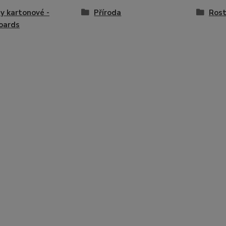
y kartonové -
Příroda
Rost
oards