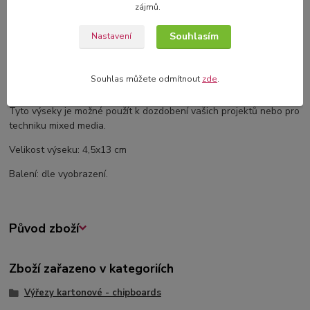
zájmů.
Komentáře
0
Souhlasím
Nastavení
Kompletní specifikace
Souhlas můžete odmítnout
zde
.
Kartonové výřezy z 1,2 mm silného kartonu.
Tyto výseky je možné použít k dozdobení vašich projektů nebo pro
techniku mixed media.
Velikost výseku: 4,5x13 cm
Balení: dle vyobrazení.
Původ zboží
Zboží zařazeno v kategoriích
Výřezy kartonové - chipboards