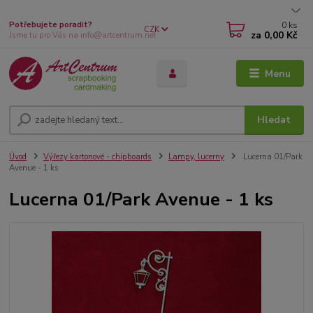
0
ks
Potřebujete poradit?
CZK
za
0,00 Kč
Jsme tu pro Vás na info@artcentrum.net
Menu
Hledat
Úvod
Výřezy kartonové - chipboards
Lampy, lucerny
Lucerna 01/Park
Avenue - 1 ks
Lucerna 01/Park Avenue - 1 ks