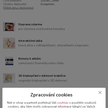
Číslo produktu:
210267_2848
Výrobce, dodavatel:
Scrapiniec
Hlídat cenu / dostupnost
Doprava zdarma
pro všechna nezlevněná fotoalba
Interaktivní alba
hravá alba s odklápěčkami, skrývačkami a kapsami
Bonusy k albům
samolepící čtverečky nebo růžky
3D blahopřání v dárkové krabičce
originální blahopřání s 3D dekorací
Zpracování cookies
Náš e-shop a partneři potřebují Váš
souhlas
s použitím souborů
Kompletní specifikace
cookies, aby Vám mohli zobrazovat informace týkající se Vašich