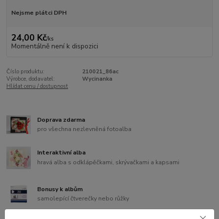
Nejsme plátci DPH
24,00 Kč
/
ks
Momentálně není k dispozici
Číslo produktu:
210021_86ac
Výrobce, dodavatel:
Wycinanka
Hlídat cenu / dostupnost
Doprava zdarma
pro všechna nezlevněná fotoalba
Interaktivní alba
hravá alba s odklápěčkami, skrývačkami a kapsami
Bonusy k albům
samolepící čtverečky nebo růžky