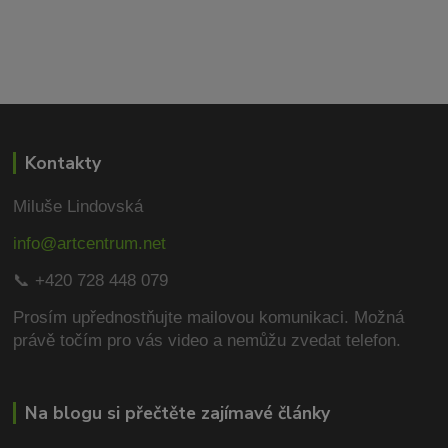
Kontakty
Miluše Lindovská
info@artcentrum.net
📞 +420 728 448 079
Prosím upřednostňujte mailovou komunikaci.
Možná
právě točím pro vás video a nemůžu zvedat telefon.
Na blogu si přečtěte zajímavé články