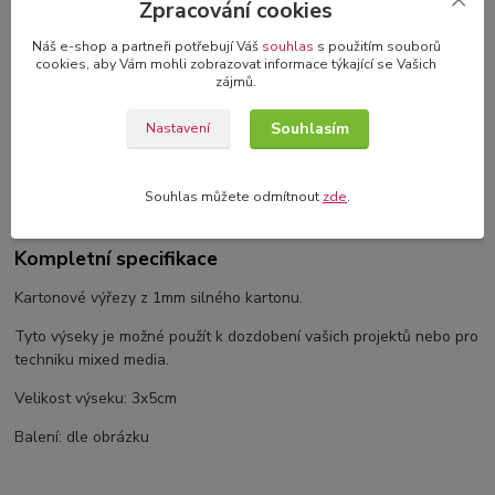
Zpracování cookies
3D blahopřání v dárkové krabičce
originální blahopřání s 3D dekorací
Náš e-shop a partneři potřebují Váš
souhlas
s použitím souborů
cookies, aby Vám mohli zobrazovat informace týkající se Vašich
zájmů.
Souhlasím
Nastavení
Kompletní specifikace
Komentáře
0
Souhlas můžete odmítnout
zde
.
Kompletní specifikace
Kartonové výřezy z 1mm silného kartonu.
Tyto výseky je možné použít k dozdobení vašich projektů nebo pro
techniku mixed media.
Velikost výseku: 3x5cm
Balení: dle obrázku