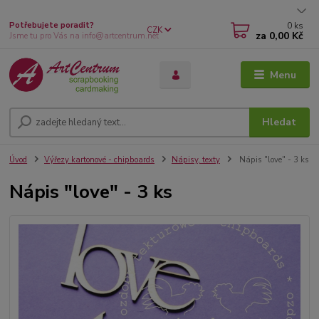
0
ks
Potřebujete poradit?
CZK
za
0,00 Kč
Jsme tu pro Vás na info@artcentrum.net
Menu
Hledat
Úvod
Výřezy kartonové - chipboards
Nápisy, texty
Nápis "love" - 3 ks
Nápis "love" - 3 ks