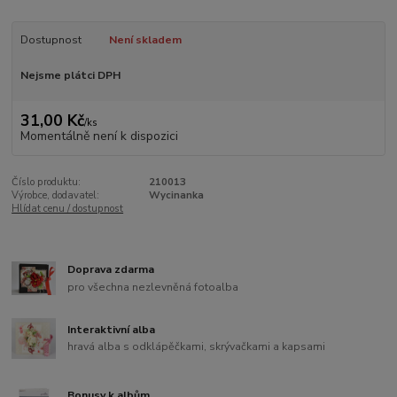
Dostupnost
Není skladem
Nejsme plátci DPH
31,00 Kč
/
ks
Momentálně není k dispozici
Číslo produktu:
210013
Výrobce, dodavatel:
Wycinanka
Hlídat cenu / dostupnost
Doprava zdarma
pro všechna nezlevněná fotoalba
Interaktivní alba
hravá alba s odklápěčkami, skrývačkami a kapsami
Bonusy k albům