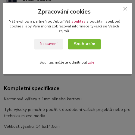
samolepící čtverečky nebo růžky
Zpracování cookies
3D blahopřání v dárkové krabičce
Náš e-shop a partneři potřebují Váš
souhlas
s použitím souborů
cookies, aby Vám mohli zobrazovat informace týkající se Vašich
originální blahopřání s 3D dekorací
zájmů.
Souhlasím
Nastavení
Kompletní specifikace
Souhlas můžete odmítnout
zde
.
Komentáře
0
Kompletní specifikace
Kartonové výřezy z 1mm silného kartonu.
Tyto výseky je možné použít k dozdobení vašich projektů nebo pro
techniku mixed media.
Velikost výseku: 14,5x14,5cm