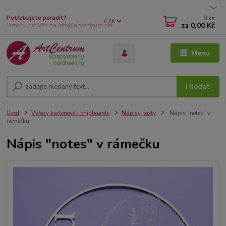
0
ks
Potřebujete poradit?
CZK
za
0,00 Kč
Jsme tu pro Vás na info@artcentrum.net
Menu
Hledat
Úvod
Výřezy kartonové - chipboards
Nápisy, texty
Nápis "notes" v
rámečku
Nápis "notes" v rámečku