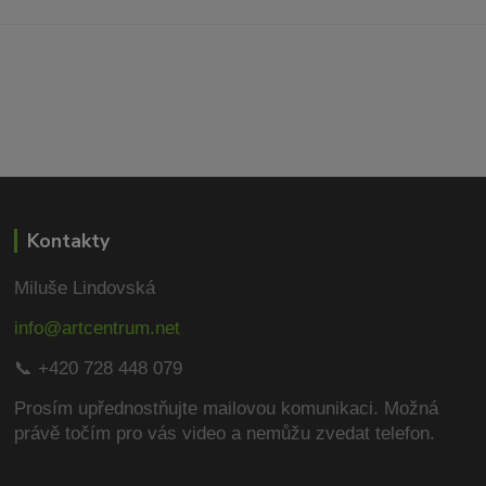
Kontakty
Miluše Lindovská
info@artcentrum.net
📞 +420 728 448 079
Prosím upřednostňujte mailovou komunikaci.
Možná
právě točím pro vás video a nemůžu zvedat telefon.