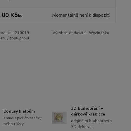
,00 Kč
Momentálně není k dispozici
/
ks
roduktu:
210019
Výrobce, dodavatel:
Wycinanka
cenu / dostupnost
3D blahopřání v
Bonusy k albům
dárkové krabičce
samolepící čtverečky
originální blahopřání s
nebo růžky
3D dekorací