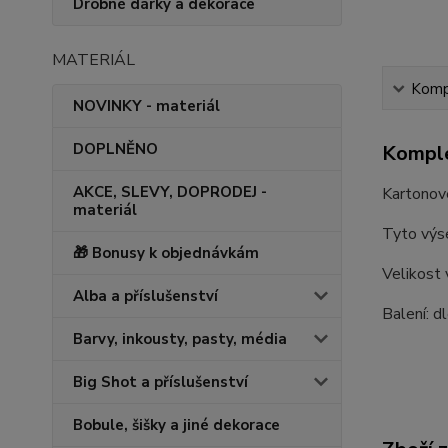
Drobné dárky a dekorace
MATERIÁL
Kompl
NOVINKY - materiál
DOPLNĚNO
Komple
AKCE, SLEVY, DOPRODEJ -
Kartonov
materiál
Tyto výse
🎁 Bonusy k objednávkám
Velikost
Alba a příslušenství
Balení: d
Barvy, inkousty, pasty, média
Big Shot a příslušenství
Bobule, šišky a jiné dekorace