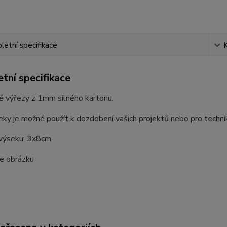
etní specifikace
tní specifikace
é výřezy z 1mm silného kartonu.
ky je možné použít k dozdobení vašich projektů nebo pro techni
 výseku: 3x8cm
le obrázku