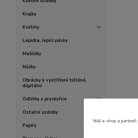
Kovové ozdoby
Krajky
Květiny
Lepidla, lepící pásky
Mašličky
Nůžky
Obrázky k vystřižení tištěné,
digitální
Odlitky z pryskyřice
Ostatní ozdoby
Náš e-shop a partneři
Papíry