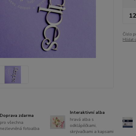
12
Číslo p
Hlídat 
Interaktivní alba
Doprava zdarma
hravá alba s
pro všechna
odklápěčkami,
nezlevněná fotoalba
skrývačkami a kapsami