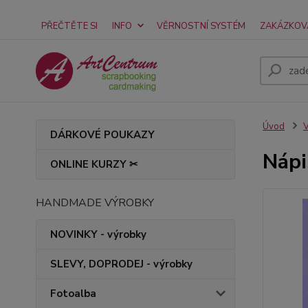
PŘEČTĚTE SI
INFO
VĚRNOSTNÍ SYSTÉM
ZAKÁZKOV
Úvod
V
DÁRKOVÉ POUKAZY
Nápi
ONLINE KURZY ✂
HANDMADE VÝROBKY
NOVINKY - výrobky
SLEVY, DOPRODEJ - výrobky
Fotoalba