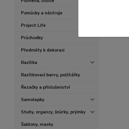
Písmena, číslice
Pomůcky a nástroje
Project Life
Průchodky
Předměty k dekoraci
Razítka
Razítkovací barvy, polštářky
Řezačky a příslušenství
Samolepky
Stuhy, organzy, šnůrky, prýmky
Šablony, masky