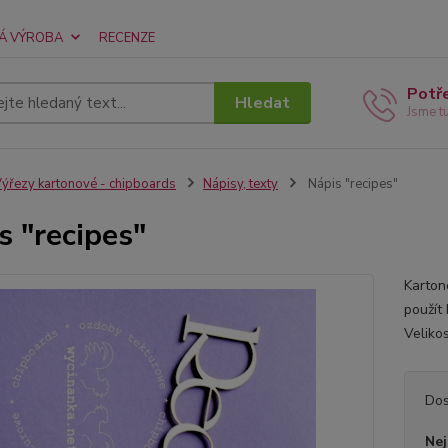
Á VÝROBA
RECENZE
Potř
Hledat
Jsme t
ýřezy kartonové - chipboards
Nápisy, texty
Nápis "recipes"
s "recipes"
Karton
použít
Veliko
Dos
Nej