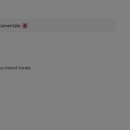
Komentáře
0
ku mixed media.