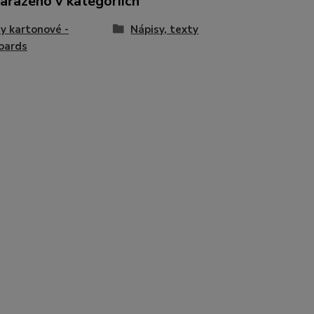
zařazeno v kategoriích
y kartonové -
Nápisy, texty
oards