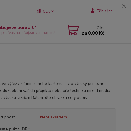
Přihlášení
CZK
ebujete poradit?
0
ks
za
0,00 Kč
u pro Vás na info@artcentrum.net
ové výřezy z 1mm silného kartonu. Tyto výseky je možné
 k dozdobení vašich projektů nebo pro techniku mixed media.
st výseku: 3x8cm Balení: dle obrázku
celý popis
tupnost
Není skladem
sme plátci DPH