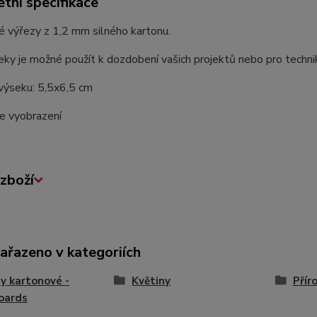
tní specifikace
 výřezy z 1,2 mm silného kartonu.
ky je možné použít k dozdobení vašich projektů nebo pro techni
výseku: 5,5x6,5 cm
le vyobrazení
zboží
zařazeno v kategoriích
y kartonové -
Květiny
Přír
oards