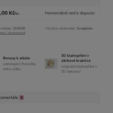
,00 Kč
Momentálně není k dispozici
/
ks
roduktu:
210236
Výrobce, dodavatel:
Scrapiniec
cenu / dostupnost
3D blahopřání v
Bonusy k albům
dárkové krabičce
samolepící čtverečky
originální blahopřání s
nebo růžky
3D dekorací
Komentáře
0