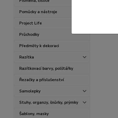
Písmena, číslice
Pomůcky a nástroje
Project Life
Průchodky
Předměty k dekoraci
Razítka
Razítkovací barvy, polštářky
Řezačky a příslušenství
Samolepky
Stuhy, organzy, šnůrky, prýmky
Šablony, masky