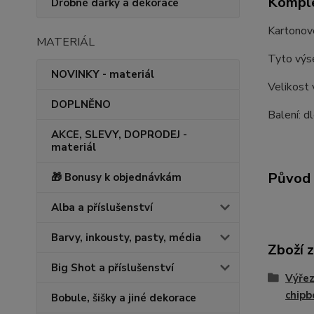
Komple
Drobné dárky a dekorace
Kartonové
MATERIÁL
Tyto výse
NOVINKY - materiál
Velikost 
DOPLNĚNO
Balení: d
AKCE, SLEVY, DOPRODEJ -
materiál
Původ 
🎁 Bonusy k objednávkám
Alba a příslušenství
Barvy, inkousty, pasty, média
Zboží 
Big Shot a příslušenství
Výřez
chipb
Bobule, šišky a jiné dekorace