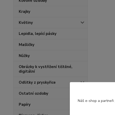
Kovové ozdoby
Krajky
Květiny
Lepidla, lepící pásky
Mašličky
Nůžky
Obrázky k vystřižení tištěné,
digitální
Odlitky z pryskyřice
Ostatní ozdoby
Náš e-shop a partneři
Papíry