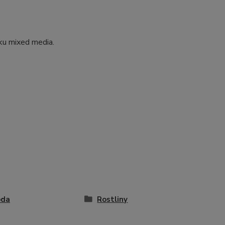
ku mixed media.
oda
Rostliny