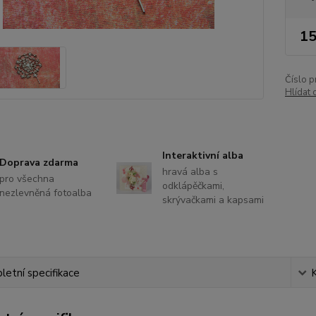
15
Číslo p
Hlídat 
Interaktivní alba
Doprava zdarma
hravá alba s
pro všechna
odklápěčkami,
nezlevněná fotoalba
skrývačkami a kapsami
etní specifikace