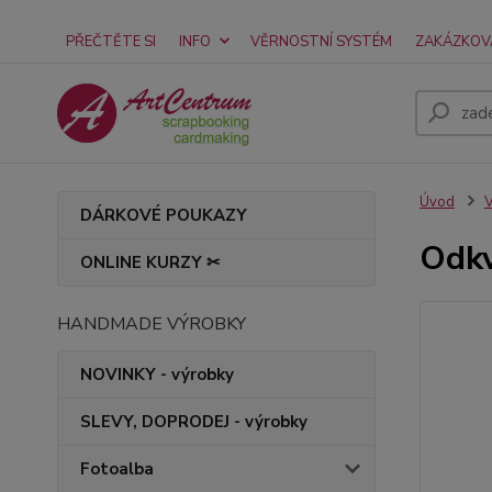
PŘEČTĚTE SI
INFO
VĚRNOSTNÍ SYSTÉM
ZAKÁZKOV
Úvod
V
DÁRKOVÉ POUKAZY
Odkv
ONLINE KURZY ✂
HANDMADE VÝROBKY
NOVINKY - výrobky
SLEVY, DOPRODEJ - výrobky
Fotoalba