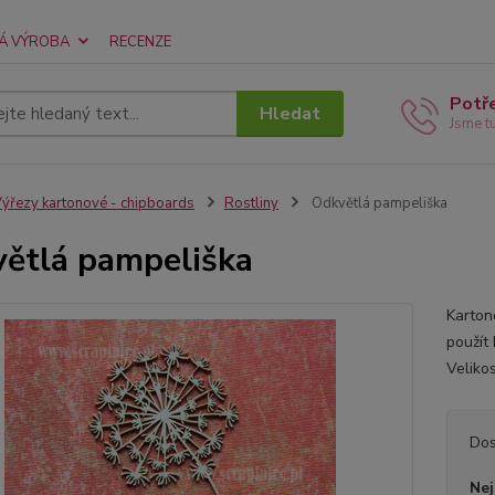
Á VÝROBA
RECENZE
Potř
Hledat
Jsme t
ýřezy kartonové - chipboards
Rostliny
Odkvětlá pampeliška
ětlá pampeliška
Karton
použít
Veliko
Dos
Nej