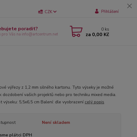
Přihlášení
CZK
ebujete poradit?
0
ks
za
0,00 Kč
u pro Vás na info@artcentrum.net
ové výřezy z 1,2 mm silného kartonu. Tyto výseky je možné
 k dozdobení vašich projektů nebo pro techniku mixed media.
st výseku: 5,5x6,5 cm Balení: dle vyobrazení
celý popis
tupnost
Není skladem
sme plátci DPH