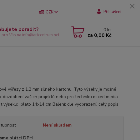
Přihlášení
CZK
ebujete poradit?
0
ks
za
0,00 Kč
u pro Vás na info@artcentrum.net
ové výřezy z 1,2 mm silného kartonu. Tyto výseky je možné
 k dozdobení vašich projektů nebo pro techniku mixed media.
st výseku: plato 14x14 cm Balení: dle vyobrazení.
celý popis
tupnost
Není skladem
sme plátci DPH