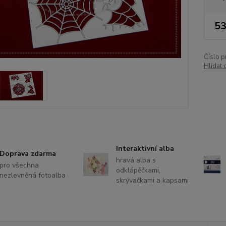
53
Číslo p
Hlídat 
Interaktivní alba
Doprava zdarma
hravá alba s
pro všechna
odklápěčkami,
nezlevněná fotoalba
skrývačkami a kapsami