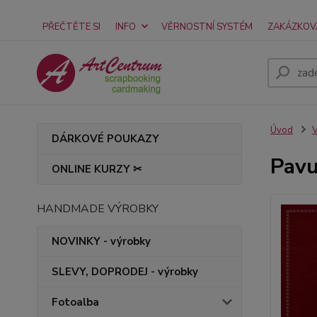
PŘEČTĚTE SI
INFO
VĚRNOSTNÍ SYSTÉM
ZAKÁZKOV
Úvod
V
DÁRKOVÉ POUKAZY
Pavu
ONLINE KURZY ✂
HANDMADE VÝROBKY
NOVINKY - výrobky
SLEVY, DOPRODEJ - výrobky
Fotoalba