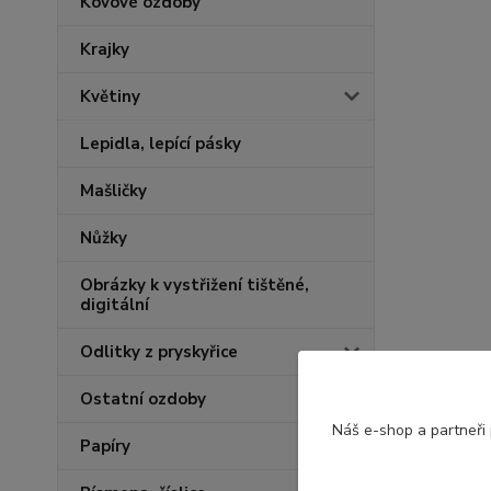
Kovové ozdoby
Krajky
Květiny
Lepidla, lepící pásky
Mašličky
Nůžky
Obrázky k vystřižení tištěné,
digitální
Odlitky z pryskyřice
Ostatní ozdoby
Náš e-shop a partneři
Papíry