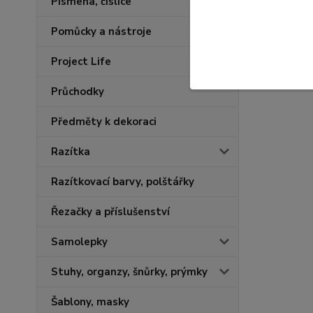
Písmena, číslice
Pomůcky a nástroje
Project Life
Průchodky
Předměty k dekoraci
Razítka
Razítkovací barvy, polštářky
Řezačky a příslušenství
Samolepky
Stuhy, organzy, šnůrky, prýmky
Šablony, masky