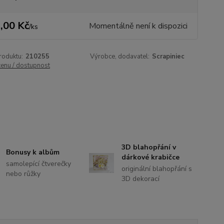
,00 Kč
Momentálně není k dispozici
/
ks
roduktu:
210255
Výrobce, dodavatel:
Scrapiniec
cenu / dostupnost
3D blahopřání v
Bonusy k albům
dárkové krabičce
samolepící čtverečky
originální blahopřání s
nebo růžky
3D dekorací