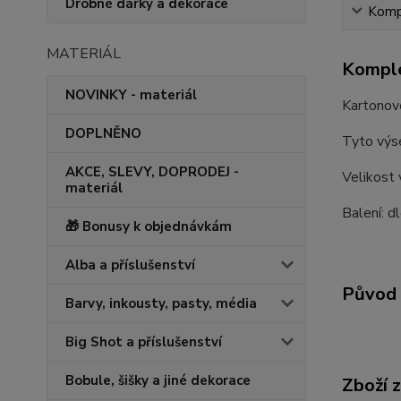
Drobné dárky a dekorace
Kompl
MATERIÁL
Komple
NOVINKY - materiál
Kartonové
DOPLNĚNO
Tyto výse
AKCE, SLEVY, DOPRODEJ -
Velikost
materiál
Balení: d
🎁 Bonusy k objednávkám
Alba a příslušenství
Původ 
Barvy, inkousty, pasty, média
Big Shot a příslušenství
Bobule, šišky a jiné dekorace
Zboží 