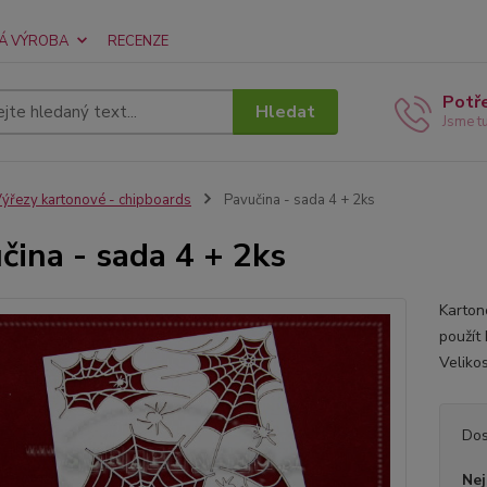
Á VÝROBA
RECENZE
Potř
Hledat
Jsme t
ýřezy kartonové - chipboards
Pavučina - sada 4 + 2ks
čina - sada 4 + 2ks
Karton
použít
Veliko
Dos
Nej