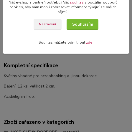
Náš e-shop a partneři potřebují Váš
souhlas
s použitím souborů
originální blahopřání s 3D dekorací
cookies, aby Vám mohli zobrazovat informace týkající se Vašich
zájmů.
Souhlasím
Nastavení
Kompletní specifikace
Souhlas můžete odmítnout
zde
.
Komentáře
0
Kompletní specifikace
Květiny vhodné pro scrapbooking a jinou dekoraci.
Balení: 12 ks, velikost 2 cm.
Acid&lignin free.
Zboží zařazeno v kategoriích