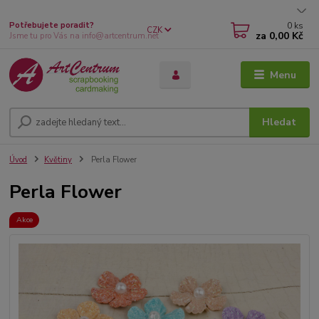
0
ks
Potřebujete poradit?
CZK
za
0,00 Kč
Jsme tu pro Vás na info@artcentrum.net
Menu
Hledat
Úvod
Květiny
Perla Flower
Perla Flower
Akce