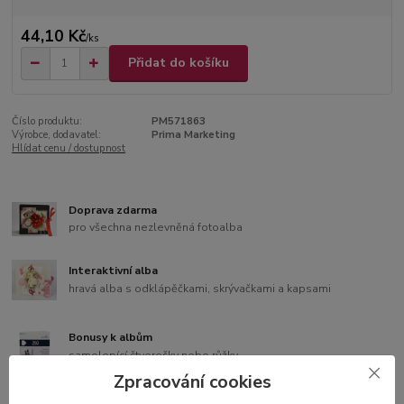
44,10 Kč
/
ks
Přidat do košíku
Číslo produktu:
PM571863
Výrobce, dodavatel:
Prima Marketing
Hlídat cenu / dostupnost
Doprava zdarma
pro všechna nezlevněná fotoalba
Interaktivní alba
hravá alba s odklápěčkami, skrývačkami a kapsami
Bonusy k albům
samolepící čtverečky nebo růžky
Zpracování cookies
3D blahopřání v dárkové krabičce