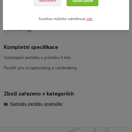
Souhlasím
Nastavení
Kompletní specifikace
Souhlas můžete odmítnout
zde
.
Komentáře
0
Kompletní specifikace
Samolepící perličky o průměru 4 mm.
Použití: pro scrapbooking a cardmaking
Zboží zařazeno v kategoriích
Kamínky, perličky, enamelky