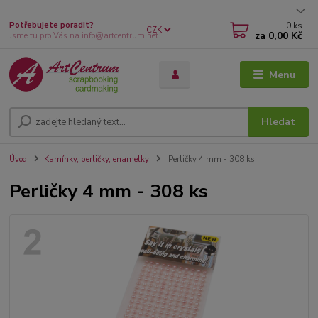
0
ks
Potřebujete poradit?
CZK
za
0,00 Kč
Jsme tu pro Vás na info@artcentrum.net
Menu
Hledat
Úvod
Kamínky, perličky, enamelky
Perličky 4 mm - 308 ks
Perličky 4 mm - 308 ks