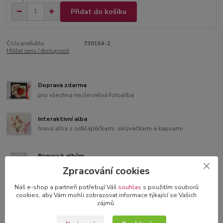
Přidat do košíku
Číslo produktu:
730154-2
Hlídat cenu / dostupnost
Doprava zdarma
pro všechna nezlevněná fotoalba
Interaktivní alba
hravá alba s odklápěčkami, skrývačkami a kapsami
Bonusy k albům
samolepící čtverečky nebo růžky
Zpracování cookies
Náš e-shop a partneři potřebují Váš
souhlas
s použitím souborů
3D blahopřání v dárkové krabičce
cookies, aby Vám mohli zobrazovat informace týkající se Vašich
originální blahopřání s 3D dekorací
zájmů.