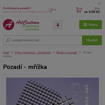
0
ks
Potřebujete poradit?
CZK
za
0,00 Kč
Jsme tu pro Vás na info@artcentrum.net
Menu
Hledat
Úvod
Výřezy kartonové - chipboards
Bordury a pozadí
Pozadí -
mřížka
Pozadí - mřížka