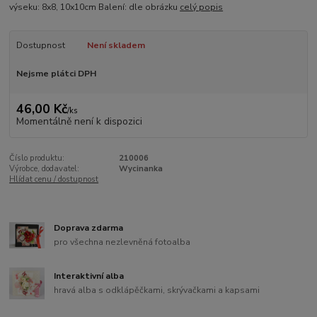
výseku: 8x8, 10x10cm Balení: dle obrázku
celý popis
Dostupnost
Není skladem
Nejsme plátci DPH
46,00 Kč
/
ks
Momentálně není k dispozici
Číslo produktu:
210006
Výrobce, dodavatel:
Wycinanka
Hlídat cenu / dostupnost
Doprava zdarma
pro všechna nezlevněná fotoalba
Interaktivní alba
hravá alba s odklápěčkami, skrývačkami a kapsami