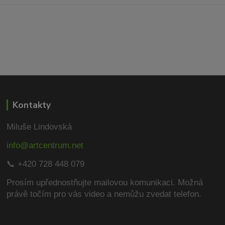
Kontakty
Miluše Lindovská
info@artcentrum.net
📞 +420 728 448 079
Prosím upřednostňujte mailovou komunikaci.
Možná
právě točím pro vás video a nemůžu zvedat telefon.