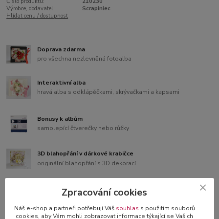
Číslo produktu:
210230
Výrobce, dodavatel:
Scrapiniec
Hlídat cenu / dostupnost
Doprava zdarma
pro všechna nezlevněná fotoalba
Interaktivní alba
hravá alba s odklápěčkami, skrývačkami a kapsami
Bonusy k albům
samolepící čtverečky nebo růžky
3D blahopřání v dárkové krabičce
originální blahopřání s 3D dekorací
Zpracování cookies
Náš e-shop a partneři potřebují Váš
souhlas
s použitím souborů
Kompletní specifikace
cookies, aby Vám mohli zobrazovat informace týkající se Vašich