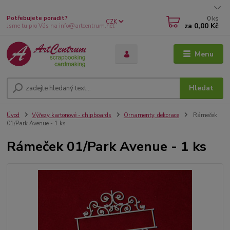
0
ks
Potřebujete poradit?
CZK
za
0,00 Kč
Jsme tu pro Vás na info@artcentrum.net
Menu
Hledat
Úvod
Výřezy kartonové - chipboards
Ornamenty, dekorace
Rámeček
01/Park Avenue - 1 ks
Rámeček 01/Park Avenue - 1 ks