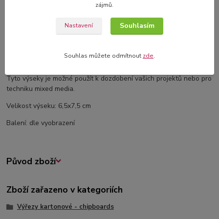
zájmů.
Komentáře
0
Souhlasím
Nastavení
Kompletní specifikace
Souhlas můžete odmítnout
zde
.
Kartonové výřezy z 1,2 mm silného kartonu.
Tyto výseky je možné použít k dozdobení vašich projektů nebo pro
techniku mixed media.
Velikost výseku: 6,5x7,5 cm
Balení: dle vyobrazení
Původ zboží
Zboží zařazeno v kategoriích
Výřezy kartonové - chipboards