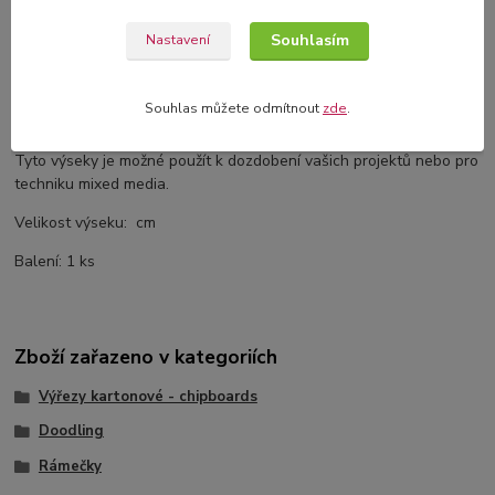
Komentáře
0
Souhlasím
Nastavení
Kompletní specifikace
Souhlas můžete odmítnout
zde
.
Kartonové výřezy z 1,2 mm silného kartonu.
Tyto výseky je možné použít k dozdobení vašich projektů nebo pro
techniku mixed media.
Velikost výseku: cm
Balení: 1 ks
Zboží zařazeno v kategoriích
Výřezy kartonové - chipboards
Doodling
Rámečky