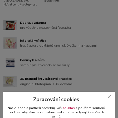
Výrobce, dodavatel:
Scrapiniec
Hlídat cenu / dostupnost
Doprava zdarma
pro všechna nezlevněná fotoalba
Interaktivní alba
hravá alba s odklápěčkami, skrývačkami a kapsami
Bonusy k albům
samolepící čtverečky nebo růžky
3D blahopřání v dárkové krabičce
originální blahopřání s 3D dekorací
Zpracování cookies
Náš e-shop a partneři potřebují Váš
souhlas
s použitím souborů
Kompletní specifikace
cookies, aby Vám mohli zobrazovat informace týkající se Vašich
zájmů.