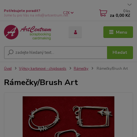
0
ks
Potřebujete poradit?
CZK
za
0,00 Kč
Jsme tu pro Vás na info@artcentrum.net
Menu
Hledat
Úvod
Výřezy kartonové - chipboards
Rámečky
Rámečky/Brush Art
Rámečky/Brush Art