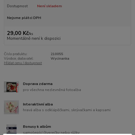
Dostupnost
Není skladem
Nejsme plátci DPH
29,00 Kč
/
ks
Momentálně není k dispozici
Číslo produktu:
210055
Výrobce, dodavatel:
Wycinanka
Hlídat cenu / dostupnost
Doprava zdarma
pro všechna nezlevněná fotoalba
Interaktivní alba
hravá alba s odklápěčkami, skrývačkami a kapsami
Bonusy k albům
samolepící čtverečky nebo růžky