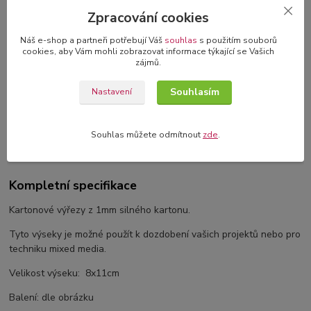
Zpracování cookies
3D blahopřání v dárkové krabičce
Náš e-shop a partneři potřebují Váš
souhlas
s použitím souborů
originální blahopřání s 3D dekorací
cookies, aby Vám mohli zobrazovat informace týkající se Vašich
zájmů.
Souhlasím
Nastavení
Kompletní specifikace
Souhlas můžete odmítnout
zde
.
Komentáře
0
Kompletní specifikace
Kartonové výřezy z 1mm silného kartonu.
Tyto výseky je možné použít k dozdobení vašich projektů nebo pro
techniku mixed media.
Velikost výseku: 8x11cm
Balení: dle obrázku