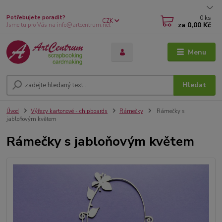
0
ks
Potřebujete poradit?
CZK
za
0,00 Kč
Jsme tu pro Vás na info@artcentrum.net
Menu
Hledat
Úvod
Výřezy kartonové - chipboards
Rámečky
Rámečky s
jabloňovým květem
Rámečky s jabloňovým květem