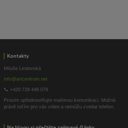
Kontakty
Miluše Lindovská
info@artcentrum.net
📞 +420 728 448 079
Prosím upřednostňujte mailovou komunikaci.
Možná
právě točím pro vás video a nemůžu zvedat telefon.
Na blogu si přečtěte zajímavé články