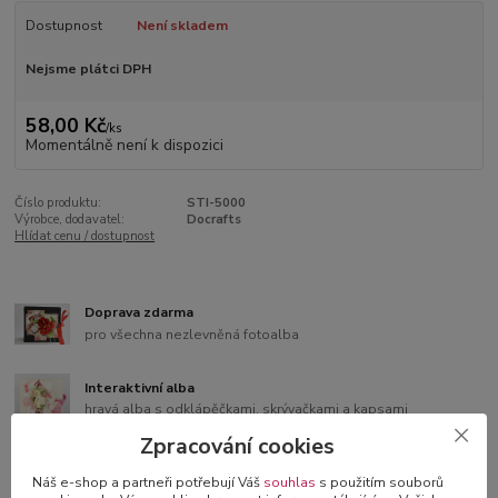
Dostupnost
Není skladem
Nejsme plátci DPH
58,00 Kč
/
ks
Momentálně není k dispozici
Číslo produktu:
STI-5000
Výrobce, dodavatel:
Docrafts
Hlídat cenu / dostupnost
Doprava zdarma
pro všechna nezlevněná fotoalba
Interaktivní alba
hravá alba s odklápěčkami, skrývačkami a kapsami
Zpracování cookies
Bonusy k albům
Náš e-shop a partneři potřebují Váš
souhlas
s použitím souborů
samolepící čtverečky nebo růžky