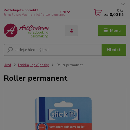
0
ks
Potřebujete poradit?
CZK
za
0,00 Kč
Jsme tu pro Vás na info@artcentrum.net
Menu
Hledat
Úvod
Lepidla, lepící pásky
Roller permanent
Roller permanent