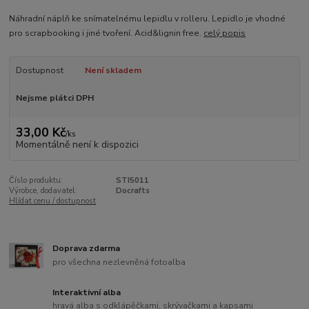
Náhradní náplň ke snímatelnému lepidlu v rolleru. Lepidlo je vhodné
pro scrapbooking i jiné tvoření. Acid&lignin free.
celý popis
Dostupnost
Není skladem
Nejsme plátci DPH
33,00 Kč
/
ks
Momentálně není k dispozici
Číslo produktu:
STI5011
Výrobce, dodavatel:
Docrafts
Hlídat cenu / dostupnost
Doprava zdarma
pro všechna nezlevněná fotoalba
Interaktivní alba
hravá alba s odklápěčkami, skrývačkami a kapsami