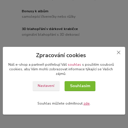
Bonusy k albům
samolepící čtverečky nebo růžky
3D blahopřání v dárkové krabičce
originální blahopřání s 3D dekorací
Zpracování cookies
Kompletní specifikace
Náš e-shop a partneři potřebují Váš
souhlas
s použitím souborů
cookies, aby Vám mohli zobrazovat informace týkající se Vašich
zájmů.
Komentáře
0
Souhlasím
Nastavení
Kompletní specifikace
Náhradní náplň ke snímatelnému lepidlu v rolleru. Lepidlo je
Souhlas můžete odmítnout
zde
.
vhodné pro scrapbooking i jiné tvoření. Acid&lignin free.