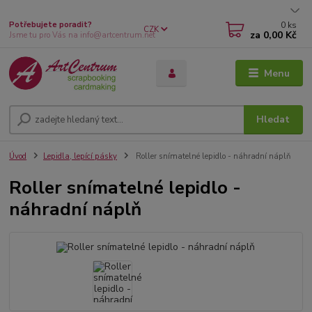
0
ks
Potřebujete poradit?
CZK
za
0,00 Kč
Jsme tu pro Vás na info@artcentrum.net
Menu
Hledat
Úvod
Lepidla, lepící pásky
Roller snímatelné lepidlo - náhradní náplň
Roller snímatelné lepidlo -
náhradní náplň