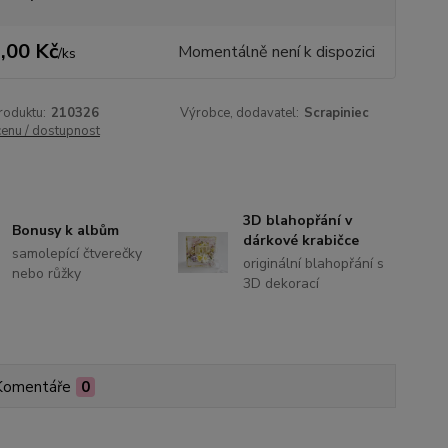
,00 Kč
Momentálně není k dispozici
/
ks
roduktu:
210326
Výrobce, dodavatel:
Scrapiniec
cenu / dostupnost
3D blahopřání v
Bonusy k albům
dárkové krabičce
samolepící čtverečky
originální blahopřání s
nebo růžky
3D dekorací
Komentáře
0