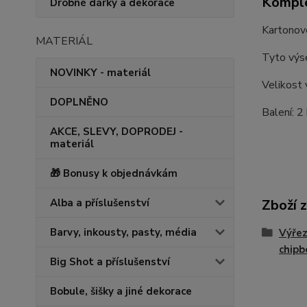
Komple
Drobné dárky a dekorace
Kartonové
MATERIÁL
Tyto výse
NOVINKY - materiál
Velikost
DOPLNĚNO
Balení: 2
AKCE, SLEVY, DOPRODEJ -
materiál
🎁 Bonusy k objednávkám
Alba a příslušenství
Zboží 
Barvy, inkousty, pasty, média
Výřez
chipb
Big Shot a příslušenství
Bobule, šišky a jiné dekorace