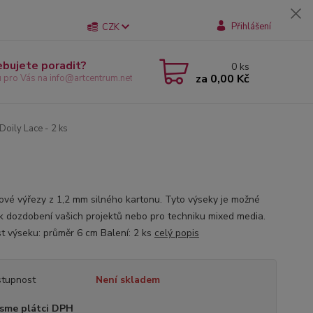
Přihlášení
CZK
ebujete poradit?
0
ks
za
0,00 Kč
u pro Vás na info@artcentrum.net
Doily Lace - 2 ks
ové výřezy z 1,2 mm silného kartonu. Tyto výseky je možné
 k dozdobení vašich projektů nebo pro techniku mixed media.
st výseku: průměr 6 cm Balení: 2 ks
celý popis
tupnost
Není skladem
sme plátci DPH