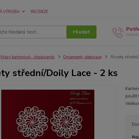
Á VÝROBA
RECENZE
Potř
Hledat
Jsme t
ýřezy kartonové - chipboards
Ornamenty, dekorace
Rozety střední/
ty střední/Doily Lace - 2 ks
Karton
použít
Veliko
Dos
Nej