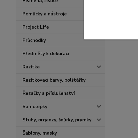
Písmena, číslice
Pomůcky a nástroje
Project Life
Průchodky
Předměty k dekoraci
Razítka
Razítkovací barvy, polštářky
Řezačky a příslušenství
Samolepky
Stuhy, organzy, šnůrky, prýmky
Šablony, masky