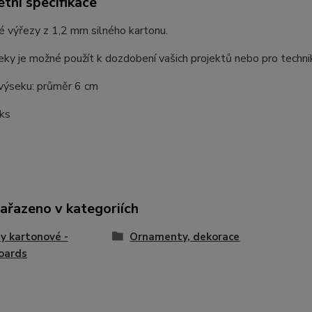
tní specifikace
 výřezy z 1,2 mm silného kartonu.
ky je možné použít k dozdobení vašich projektů nebo pro techni
 výseku: průměr 6 cm
 ks
zařazeno v kategoriích
y kartonové -
Ornamenty, dekorace
oards