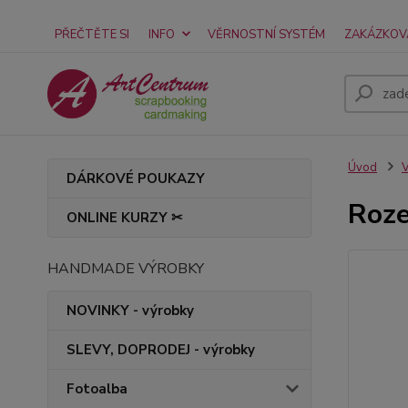
PŘEČTĚTE SI
INFO
VĚRNOSTNÍ SYSTÉM
ZAKÁZKOV
Úvod
V
DÁRKOVÉ POUKAZY
Roze
ONLINE KURZY ✂
HANDMADE VÝROBKY
NOVINKY - výrobky
SLEVY, DOPRODEJ - výrobky
Fotoalba