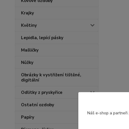
Kovové ozdoby
Krajky
Květiny
Lepidla, lepící pásky
Mašličky
Nůžky
Obrázky k vystřižení tištěné,
digitální
Odlitky z pryskyřice
Ostatní ozdoby
Náš e-shop a partneři
Papíry