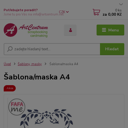
0
ks
Potřebujete poradit?
CZK
za
0,00 Kč
Jsme tu pro Vás na info@artcentrum.net
Menu
Hledat
Úvod
Šablony, masky
Šablona/maska A4
Šablona/maska A4
Akce