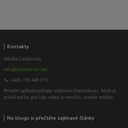
Kontakty
Miluše Lindovská
info@artcentrum.net
📞 +420 728 448 079
Prosím upřednostňujte mailovou komunikaci.
Možná
právě točím pro vás video a nemůžu zvedat telefon.
Na blogu si přečtěte zajímavé články