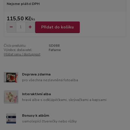
Nejsme plátci DPH
115,50 Kč
/
ks
Přidat do košíku
Číslo produktu:
SD088
Výrobce, dodavatel:
Fafame
Hlídat cenu / dostupnost
Doprava zdarma
pro všechna nezlevněná fotoalba
Interaktivní alba
hravá alba s odklápěčkami, skrývačkami a kapsami
Bonusy k albům
samolepící čtverečky nebo růžky