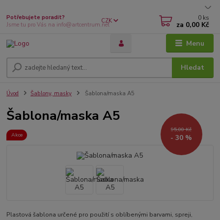
0
ks
Potřebujete poradit?
CZK
za
0,00 Kč
Jsme tu pro Vás na info@artcentrum.net
Menu
Hledat
Úvod
Šablony, masky
Šablona/maska A5
Šablona/maska A5
95,00 Kč
Akce
- 30 %
Plastová šablona určené pro použití s oblíbenými barvami, spreji,