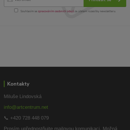
Souhlasím se
zpracováním osobních údajů
za účelem rozesílky newsletteru.
Kontakty
Miluše Lindovská
info@artcentrum.net
📞 +420 728 448 079
Prosím upřednostňujte mailovou komunikaci.
Možná