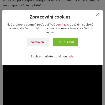
možnosti při scrapbookongu, cardmakingu, technice mixed media
nebo spolu s "Gelli plate".
Velikost: 21x15 cm
Zpracování cookies
Příklad použití:
Náš e-shop a partneři potřebují Váš
souhlas
s použitím souborů
cookies, aby Vám mohli zobrazovat informace týkající se Vašich
zájmů.
Souhlasím
Nastavení
Souhlas můžete odmítnout
zde
.