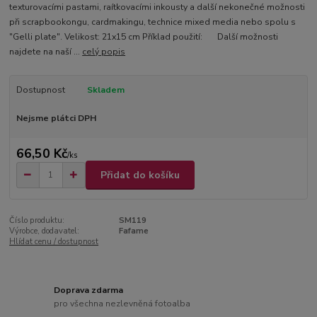
texturovacími pastami, raítkovacími inkousty a další nekonečné možnosti
při scrapbookongu, cardmakingu, technice mixed media nebo spolu s
"Gelli plate". Velikost: 21x15 cm Příklad použití: Další možnosti
najdete na naší ...
celý popis
Dostupnost
Skladem
Nejsme plátci DPH
66,50 Kč
/
ks
Přidat do košíku
Číslo produktu:
SM119
Výrobce, dodavatel:
Fafame
Hlídat cenu / dostupnost
Doprava zdarma
pro všechna nezlevněná fotoalba