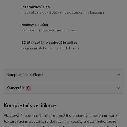
Interaktivní alba
hravá alba s odklápěčkami, skrývačkami a kapsami
Bonusy k albům
samolepící čtverečky nebo růžky
3D blahopřání v dárkové krabičce
originální blahopřání s 3D dekorací
Kompletní specifikace
Komentáře
0
Kompletní specifikace
Plastová šablona určené pro použití s oblíbenými barvami, spreji,
texturovacími pastami, raítkovacími inkousty a další nekonečné