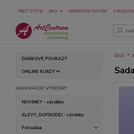
PŘEČTĚTE SI
INFO
VĚRNOSTNÍ SYSTÉM
ZAKÁZKOV
Úvod
V
DÁRKOVÉ POUKAZY
Sada
ONLINE KURZY ✂
HANDMADE VÝROBKY
NOVINKY - výrobky
SLEVY, DOPRODEJ - výrobky
Fotoalba