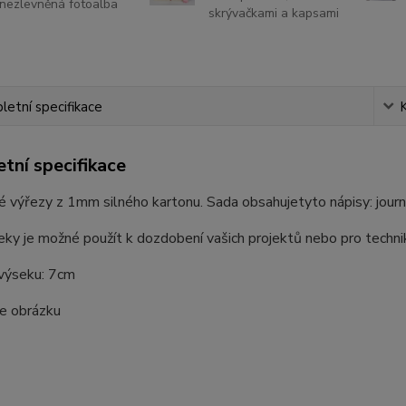
nezlevněná fotoalba
skrývačkami a kapsami
etní specifikace
tní specifikace
 výřezy z 1mm silného kartonu. Sada obsahujetyto nápisy: journey
ky je možné použít k dozdobení vašich projektů nebo pro techni
 výseku: 7cm
le obrázku