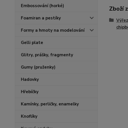
Embossování (horké)
Zboží 
Foamiran a pestíky
Výřez
chipb
Formy a hmoty na modelování
Gelli plate
Glitry, prášky, fragmenty
Gumy (pruženky)
Hadovky
Hřebíčky
Kamínky, perličky, enamelky
Knoflíky