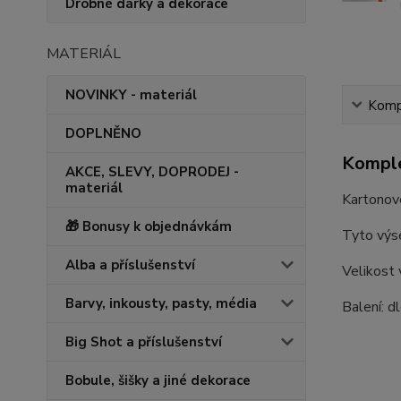
Drobné dárky a dekorace
MATERIÁL
NOVINKY - materiál
Kompl
DOPLNĚNO
Komple
AKCE, SLEVY, DOPRODEJ -
materiál
Kartonové
🎁 Bonusy k objednávkám
Tyto výse
Alba a příslušenství
Velikost
Barvy, inkousty, pasty, média
Balení: d
Big Shot a příslušenství
Bobule, šišky a jiné dekorace