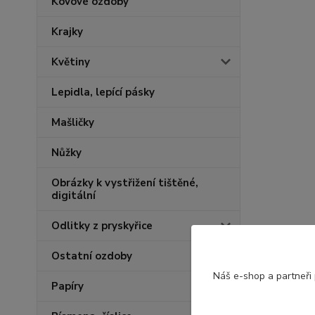
Kovové ozdoby
Krajky
Květiny
Lepidla, lepící pásky
Mašličky
Nůžky
Obrázky k vystřižení tištěné,
digitální
Odlitky z pryskyřice
Ostatní ozdoby
Náš e-shop a partneři
Papíry