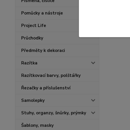
Písmena, číslice
Pomůcky a nástroje
Project Life
Průchodky
Předměty k dekoraci
Razítka
Razítkovací barvy, polštářky
Řezačky a příslušenství
Samolepky
Stuhy, organzy, šnůrky, prýmky
Šablony, masky