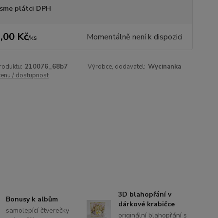
sme plátci DPH
,00 Kč
Momentálně není k dispozici
/
ks
roduktu:
210076_68b7
Výrobce, dodavatel:
Wycinanka
cenu / dostupnost
3D blahopřání v
Bonusy k albům
dárkové krabičce
samolepící čtverečky
originální blahopřání s