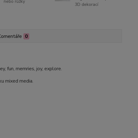
nebo růžky
3D dekorací
Komentáře
0
, fun, memries, joy, explore.
ku mixed media.