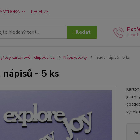
Á VÝROBA
RECENZE
Potř
Hledat
Jsme t
ýřezy kartonové - chipboards
Nápisy, texty
Sada nápisů - 5 ks
 nápisů - 5 ks
Karton
journey
dozdob
výseku
Dos