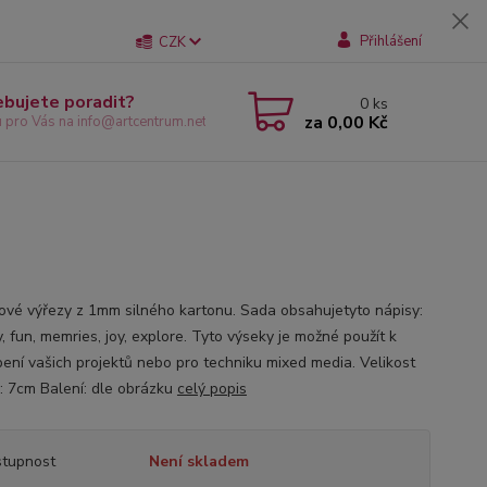
Přihlášení
CZK
ebujete poradit?
0
ks
za
0,00 Kč
u pro Vás na info@artcentrum.net
ové výřezy z 1mm silného kartonu. Sada obsahujetyto nápisy:
, fun, memries, joy, explore. Tyto výseky je možné použít k
ení vašich projektů nebo pro techniku mixed media. Velikost
: 7cm Balení: dle obrázku
celý popis
tupnost
Není skladem