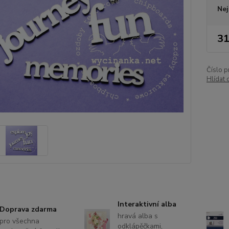
Nej
31
Číslo p
Hlídat 
Interaktivní alba
Doprava zdarma
hravá alba s
pro všechna
odklápěčkami,