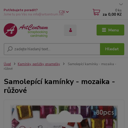
0
ks
Potřebujete poradit?
CZK
za
0,00 Kč
Jsme tu pro Vás na info@artcentrum.net
Menu
Hledat
Úvod
Kamínky, perličky, enamelky
Samolepící kamínky - mozaika -
růžové
Samolepící kamínky - mozaika -
růžové