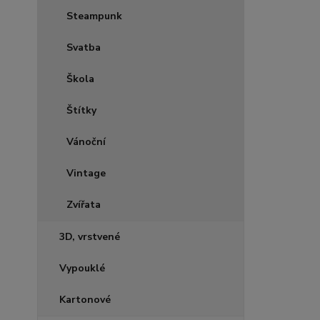
Steampunk
Svatba
Škola
Štítky
Vánoční
Vintage
Zvířata
3D, vrstvené
Vypouklé
Kartonové