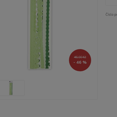
Číslo p
46,00 Kč
- 46 %