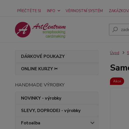
PŘEČTĚTE SI
INFO
VĚRNOSTNÍ SYSTÉM
ZAKÁZKOV
Úvod
DÁRKOVÉ POUKAZY
Samo
ONLINE KURZY ✂
Akce
HANDMADE VÝROBKY
NOVINKY - výrobky
SLEVY, DOPRODEJ - výrobky
Fotoalba