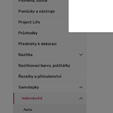
Písmena, číslice
Pomůcky a nástroje
Project Life
Průchodky
Předměty k dekoraci
Razítka
Razítkovací barvy, polštářky
Řezačky a příslušenství
Samolepky
Jednoduché
Auta