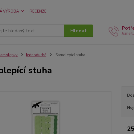
Á VÝROBA
RECENZE
Potř
Hledat
Jsme t
Samolepky
Jednoduché
Samolepící stuha
lepící stuha
Dos
Nej
25