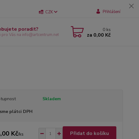
Přihlášení
CZK
ebujete poradit?
0
ks
za
0,00 Kč
u pro Vás na info@artcentrum.net
tupnost
Skladem
sme plátci DPH
,00 Kč
Přidat do košíku
/
ks