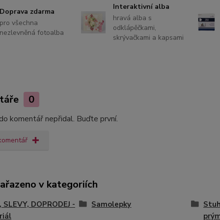
Interaktivní alba
Doprava zdarma
hravá alba s
pro všechna
odklápěčkami,
nezlevněná fotoalba
skrývačkami a kapsami
táře
0
do komentář nepřidal. Buďte první.
 komentář
zařazeno v kategoriích
, SLEVY, DOPRODEJ -
Samolepky
Stuh
iál
prý