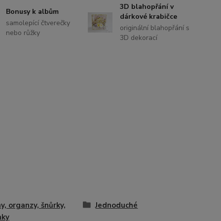
3D blahopřání v
Bonusy k albům
dárkové krabičce
samolepící čtverečky
originální blahopřání s
nebo růžky
3D dekorací
y, organzy, šnůrky,
Jednoduché
mky