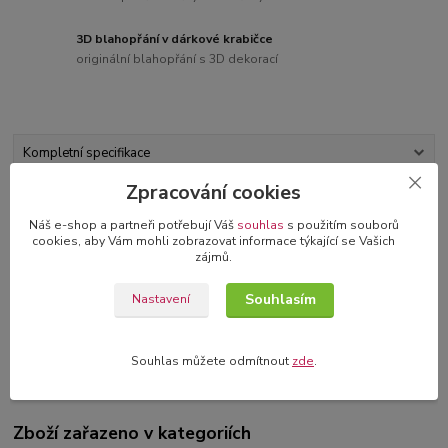
3D blahopřání v dárkové krabičce
originální blahopřání s 3D dekorací
Kompletní specifikace
Zpracování cookies
Komentáře
0
Náš e-shop a partneři potřebují Váš
souhlas
s použitím souborů
cookies, aby Vám mohli zobrazovat informace týkající se Vašich
Kompletní specifikace
zájmů.
Gumové razítko na dřevěném štočku, velikost: 8,5 x 2 cm
Souhlasím
Nastavení
Souhlas můžete odmítnout
zde
.
Původ zboží
Zboží zařazeno v kategoriích