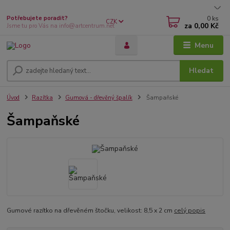
0
ks
Potřebujete poradit?
CZK
za
0,00 Kč
Jsme tu pro Vás na info@artcentrum.net
Menu
Hledat
Úvod
Razítka
Gumová - dřevěný špalík
Šampaňské
Šampaňské
Gumové razítko na dřevěném štočku, velikost: 8,5 x 2 cm
celý popis